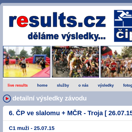
live results
home
služby
o nás
výsledky
fotog
detailní výsledky závodu
6. ČP ve slalomu + MČR - Troja [ 26.07.15
C1 muži - 25.07.15