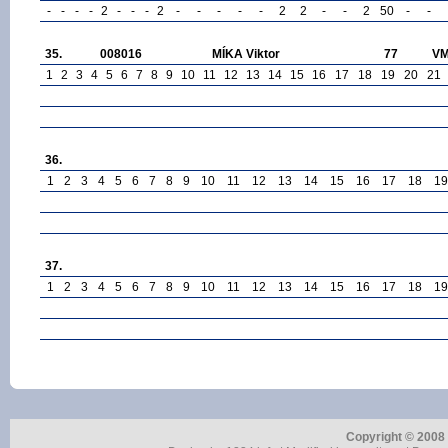
-
-
-
-
2
-
-
-
2
-
-
-
-
-
2
2
-
-
2
50
-
-
35.
008016
MÍKA Viktor
77
V
1
2
3
4
5
6
7
8
9
10
11
12
13
14
15
16
17
18
19
20
21
36.
1
2
3
4
5
6
7
8
9
10
11
12
13
14
15
16
17
18
19
37.
1
2
3
4
5
6
7
8
9
10
11
12
13
14
15
16
17
18
19
Copyright © 2008 r