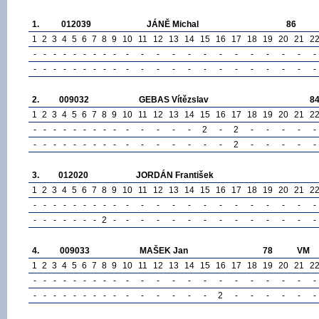
1.
012039
JÁNĚ Michal
86
1
2
3
4
5
6
7
8
9
10
11
12
13
14
15
16
17
18
19
20
21
2
-
-
-
-
-
-
-
-
-
-
-
-
-
-
-
-
-
-
-
-
-
-
-
-
-
-
-
-
-
-
-
-
-
-
-
-
-
-
-
-
-
-
-
-
2.
009032
GEBAS Vítězslav
8
1
2
3
4
5
6
7
8
9
10
11
12
13
14
15
16
17
18
19
20
21
2
-
-
-
-
-
-
-
-
-
-
-
-
-
-
2
-
2
-
-
-
-
-
-
-
-
-
-
-
-
-
-
-
-
-
-
-
-
-
2
-
-
-
-
-
3.
012020
JORDÁN František
1
2
3
4
5
6
7
8
9
10
11
12
13
14
15
16
17
18
19
20
21
2
-
-
-
-
-
-
-
-
-
-
-
-
-
-
-
-
-
-
-
-
-
-
-
-
-
-
-
-
-
2
-
-
-
-
-
-
-
-
-
-
-
-
-
-
4.
009033
MAŠEK Jan
78
VM
1
2
3
4
5
6
7
8
9
10
11
12
13
14
15
16
17
18
19
20
21
2
-
-
-
-
-
-
-
-
-
-
-
-
-
-
-
-
-
-
-
-
-
-
-
-
-
-
-
-
-
-
-
-
-
-
-
-
-
2
-
-
-
-
-
-