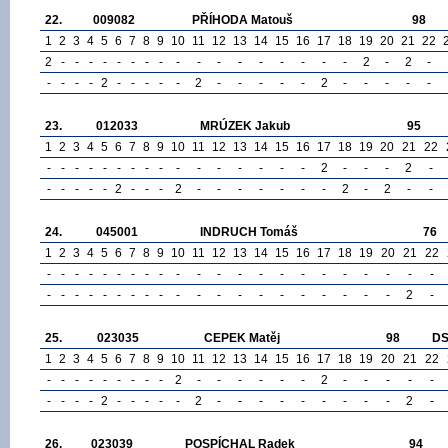
22.
009082
PŘÍHODA Matouš
98
1
2
3
4
5
6
7
8
9
10
11
12
13
14
15
16
17
18
19
20
21
22
2
-
-
-
-
-
-
-
-
-
-
-
-
-
-
-
-
-
2
-
2
-
-
-
-
-
2
-
-
-
-
-
2
-
-
-
-
-
2
-
-
-
-
-
23.
012033
MRÚZEK Jakub
95
1
2
3
4
5
6
7
8
9
10
11
12
13
14
15
16
17
18
19
20
21
22
-
-
-
-
-
-
-
-
-
-
-
-
-
-
-
-
2
-
-
-
2
-
-
-
-
-
-
2
-
-
-
2
-
-
-
-
-
-
-
2
-
2
-
-
24.
045001
INDRUCH Tomáš
76
1
2
3
4
5
6
7
8
9
10
11
12
13
14
15
16
17
18
19
20
21
22
-
-
-
-
-
-
-
-
-
-
-
-
-
-
-
-
-
-
-
-
-
-
-
-
-
-
-
-
-
-
-
-
-
-
-
-
-
-
-
-
-
-
2
-
25.
023035
CEPEK Matěj
98
D
1
2
3
4
5
6
7
8
9
10
11
12
13
14
15
16
17
18
19
20
21
22
-
-
-
-
-
-
-
-
-
2
-
-
-
-
-
-
2
-
-
-
-
-
-
-
-
-
2
-
-
-
-
-
2
-
-
-
-
-
-
-
-
-
2
-
26.
023039
POSPÍCHAL Radek
94