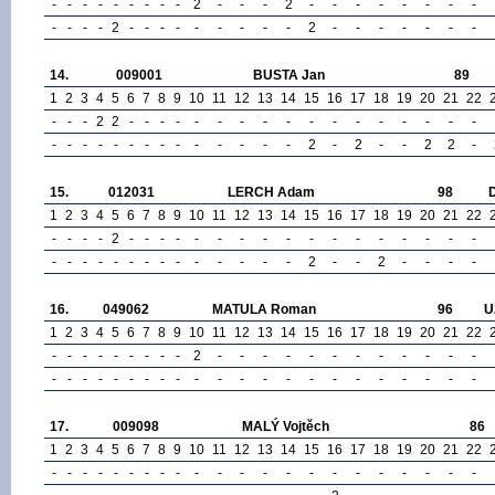
-
-
-
-
-
-
-
-
-
2
-
-
-
2
-
-
-
-
-
-
-
-
-
-
-
-
2
-
-
-
-
-
-
-
-
-
2
-
-
-
-
-
-
-
14.
009001
BUSTA Jan
89
1
2
3
4
5
6
7
8
9
10
11
12
13
14
15
16
17
18
19
20
21
22
-
-
-
2
2
-
-
-
-
-
-
-
-
-
-
-
-
-
-
-
-
-
-
-
-
-
-
-
-
-
-
-
-
-
-
-
2
-
2
-
-
2
2
-
15.
012031
LERCH Adam
98
1
2
3
4
5
6
7
8
9
10
11
12
13
14
15
16
17
18
19
20
21
22
-
-
-
-
2
-
-
-
-
-
-
-
-
-
-
-
-
-
-
-
-
-
-
-
-
-
-
-
-
-
-
-
-
-
-
-
2
-
-
2
-
-
-
-
16.
049062
MATULA Roman
96
U
1
2
3
4
5
6
7
8
9
10
11
12
13
14
15
16
17
18
19
20
21
22
-
-
-
-
-
-
-
-
-
2
-
-
-
-
-
-
-
-
-
-
-
-
-
-
-
-
-
-
-
-
-
-
-
-
-
-
-
-
-
-
-
-
-
-
17.
009098
MALÝ Vojtěch
86
1
2
3
4
5
6
7
8
9
10
11
12
13
14
15
16
17
18
19
20
21
22
-
-
-
-
-
-
-
-
-
-
-
-
-
-
-
-
-
-
-
-
-
-