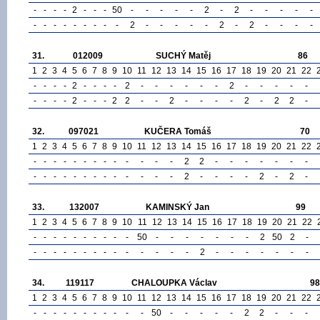
-
-
-
-
2
-
-
-
50
-
-
-
-
-
2
-
2
-
-
-
-
-
-
-
-
-
-
-
-
-
-
2
-
-
-
-
-
2
-
2
-
-
-
-
31.
012009
SUCHÝ Matěj
86
1
2
3
4
5
6
7
8
9
10
11
12
13
14
15
16
17
18
19
20
21
22
-
-
-
-
2
-
-
-
-
2
-
-
-
-
-
-
2
-
-
-
-
-
-
-
-
-
2
-
-
-
2
2
-
-
2
-
-
-
-
2
-
2
2
-
32.
097021
KUČERA Tomáš
70
1
2
3
4
5
6
7
8
9
10
11
12
13
14
15
16
17
18
19
20
21
22
-
-
-
-
-
-
-
-
-
-
-
-
-
2
2
-
-
-
-
-
-
-
-
-
-
-
-
-
-
-
-
-
-
-
-
2
-
-
-
-
2
-
2
-
33.
132007
KAMINSKÝ Jan
99
1
2
3
4
5
6
7
8
9
10
11
12
13
14
15
16
17
18
19
20
21
22
-
-
-
-
-
-
-
-
-
-
50
-
-
-
-
-
-
-
2
50
2
-
-
-
-
-
-
-
-
-
-
-
-
-
-
-
2
-
-
-
-
-
-
-
34.
119117
CHALOUPKA Václav
98
1
2
3
4
5
6
7
8
9
10
11
12
13
14
15
16
17
18
19
20
21
22
-
-
-
-
-
-
-
-
-
-
-
50
-
-
-
-
-
2
2
-
-
-