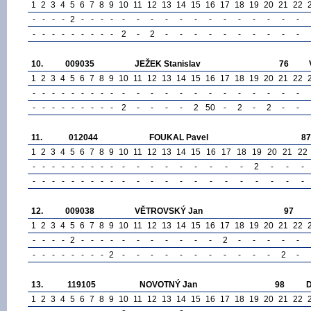
1
2
3
4
5
6
7
8
9
10
11
12
13
14
15
16
17
18
19
20
21
22
-
-
-
-
2
-
-
-
-
-
-
-
-
-
-
-
-
-
-
-
-
-
-
-
-
-
-
-
-
-
-
2
-
2
-
-
-
-
-
-
-
-
-
-
10.
009035
JEŽEK Stanislav
76
1
2
3
4
5
6
7
8
9
10
11
12
13
14
15
16
17
18
19
20
21
22
-
-
-
-
-
-
-
-
-
-
-
-
-
-
-
-
-
-
-
-
-
-
-
-
-
-
-
-
-
-
-
2
-
-
-
-
2
50
-
2
-
2
-
-
11.
012044
FOUKAL Pavel
87
1
2
3
4
5
6
7
8
9
10
11
12
13
14
15
16
17
18
19
20
21
22
-
-
-
-
-
-
-
-
-
-
-
-
-
-
-
-
-
-
2
-
-
-
-
-
-
-
-
-
-
-
-
-
-
-
-
-
-
-
-
-
-
-
-
-
12.
009038
VĚTROVSKÝ Jan
97
1
2
3
4
5
6
7
8
9
10
11
12
13
14
15
16
17
18
19
20
21
22
-
-
-
-
2
-
-
-
-
-
-
-
-
-
-
-
2
-
-
-
-
-
-
-
-
-
-
-
-
-
2
-
-
-
-
-
-
-
-
-
-
-
2
-
13.
119105
NOVOTNÝ Jan
98
1
2
3
4
5
6
7
8
9
10
11
12
13
14
15
16
17
18
19
20
21
22