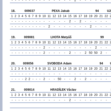
-
-
-
-
-
-
-
-
-
-
-
-
-
-
-
2
-
-
-
-
-
-
18.
009037
PEXA Jakub
94
U2
1
2
3
4
5
6
7
8
9
10
11
12
13
14
15
16
17
18
19
20
21
22
-
-
-
-
-
-
-
-
-
-
-
-
-
-
2
-
2
-
-
-
-
-
-
-
-
-
-
-
-
-
-
-
2
-
-
-
-
-
-
-
2
-
-
-
19.
009081
LHOTA Matyáš
99
1
2
3
4
5
6
7
8
9
10
11
12
13
14
15
16
17
18
19
20
21
22
-
-
-
-
-
-
-
-
-
2
-
-
-
-
-
-
-
-
-
2
-
-
-
-
-
-
-
-
-
-
-
2
-
-
-
-
2
-
-
2
50
50
2
-
20.
009056
SVOBODA Adam
94
1
2
3
4
5
6
7
8
9
10
11
12
13
14
15
16
17
18
19
20
21
22
-
-
-
-
-
-
-
-
-
-
-
-
-
-
-
-
-
-
-
-
-
-
-
-
-
-
2
2
-
-
-
2
-
-
50
-
-
2
-
2
-
-
-
-
21.
009014
HRADÍLEK Václav
1
2
3
4
5
6
7
8
9
10
11
12
13
14
15
16
17
18
19
20
21
22
-
-
-
-
-
-
-
-
-
-
-
-
-
-
2
-
-
-
-
-
-
-