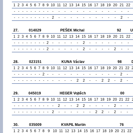
1
2
3
4
5
6
7
8
9
10
11
12
13
14
15
16
17
18
19
20
21
22
-
-
-
-
-
-
-
-
-
-
-
-
-
-
-
-
-
-
-
-
-
-
-
-
-
-
-
-
-
-
-
2
-
-
-
-
-
-
-
-
-
-
2
-
27.
014029
PEŠEK Michal
92
U
1
2
3
4
5
6
7
8
9
10
11
12
13
14
15
16
17
18
19
20
21
22
-
-
-
-
-
-
-
-
2
-
-
-
-
-
2
-
-
-
-
-
-
-
-
-
-
-
-
-
-
-
2
-
-
-
-
-
2
-
-
-
-
2
-
-
28.
023151
KUNA Václav
98
1
2
3
4
5
6
7
8
9
10
11
12
13
14
15
16
17
18
19
20
21
22
-
-
-
-
-
-
-
2
-
-
-
-
-
-
-
-
-
-
-
-
2
-
-
-
-
-
-
-
-
-
-
-
-
-
-
2
2
-
-
2
2
-
2
-
29.
045019
HEGER Vojtěch
00
1
2
3
4
5
6
7
8
9
10
11
12
13
14
15
16
17
18
19
20
21
22
-
-
-
-
-
-
-
-
-
-
2
-
-
2
2
-
-
-
-
2
-
-
-
-
-
-
-
-
-
-
-
2
-
-
-
-
-
-
2
2
-
2
-
-
30.
035009
KVAPIL Martin
76
1
2
3
4
5
6
7
8
9
10
11
12
13
14
15
16
17
18
19
20
21
22