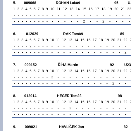
5.
009068
ROHAN Lukáš
95
U
1
2
3
4
5
6
7
8
9
10
11
12
13
14
15
16
17
18
19
20
21
2
-
-
-
-
-
-
-
-
-
-
-
-
-
-
-
-
-
-
-
-
-
-
-
-
-
-
-
-
-
-
-
-
-
-
-
-
2
-
-
2
-
-
-
-
6.
012029
RAK Tomáš
89
1
2
3
4
5
6
7
8
9
10
11
12
13
14
15
16
17
18
19
20
21
22
-
-
-
-
2
-
-
-
-
-
-
-
-
-
-
-
-
-
-
-
-
-
-
-
-
-
-
-
-
-
-
-
-
-
-
-
-
-
-
-
-
-
-
2
7.
009152
ŘÍHA Martin
92
U23
1
2
3
4
5
6
7
8
9
10
11
12
13
14
15
16
17
18
19
20
21
22
-
-
-
-
-
-
-
-
-
2
-
-
-
-
-
-
-
-
-
-
-
-
-
-
-
-
-
-
-
-
-
-
-
-
-
-
-
-
-
-
-
2
-
-
8.
012014
HEGER Tomáš
98
1
2
3
4
5
6
7
8
9
10
11
12
13
14
15
16
17
18
19
20
21
22
-
-
-
-
-
-
-
-
-
-
-
-
2
-
-
-
-
-
-
-
-
-
-
-
-
-
-
-
-
-
-
-
-
-
-
-
-
-
-
-
-
-
-
-
9.
009021
HAVLÍČEK Jan
82