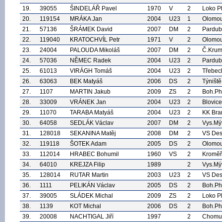
19.
39055
ŠINDELÁŘ Pavel
1970
V
2
Loko P
20.
119154
MRÁKA Jan
2004
U23
1
Olomo
21.
57136
ŠRÁMEK David
2007
DM
2
Pardub
22.
119040
KRATOCHVÍL Petr
1971
V
2
Olomo
23.
24004
PALOUDA Mikoláš
2007
DM
2
Č.Krum
24.
57036
NĚMEC Radek
2004
U23
2
Pardub
25.
61013
VIRÁGH Tomáš
2004
U23
2
Třebec
26.
63063
BEK Matyáš
2006
DS
2
Týniště
27.
1107
MARTIN Jakub
2009
ZS
2
Boh.P
28.
33009
VRÁNEK Jan
2004
U23
2
Blovice
29.
11070
TARABA Matyáš
2004
U23
2
KK Bra
30.
64058
SEDLÁK Václav
2007
DM
2
Vys.Mý
31.
128018
SEKANINA Matěj
2008
DM
2
VS De
32.
119118
ŠOTEK Adam
2005
DS
2
Olomo
33.
112014
HRABEC Bohumil
1960
VS
2
Kroměř
34.
64010
KREJZA Filip
1989
2
Vys.Mý
35.
128014
RUTAR Martin
2003
U23
2
VS De
36.
1111
PELIKÁN Václav
2005
DS
2
Boh.P
37.
39005
SLÁDEK Michal
2009
ZS
2
Loko P
38.
1139
KOT Michal
2006
DS
2
Boh.P
39.
20008
NACHTIGAL Jiří
1997
2
Chomu