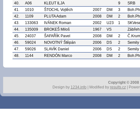
40.
A06
KLEUT ILJA
9
SRB
41.
1010
ŠTOCHL Vojtěch
2007
DM
3
Boh.P
42.
1109
PLUTA Adam
2008
DM
2
Boh.P
43.
133063
IVÁNEK Roman
2002
U23
1
SKVese
44.
135009
BROKEŠ Miloš
1967
VS
Zábřeh
45.
24037
ŠAFAŘÍK Pavel
2008
DM
2
Č.Krum
46.
59024
NOVOTNÝ Štěpán
2006
DS
2
Semily
47.
59026
SLAVÍK Daniel
2006
DS
2
Semily
48.
1144
RENDÓN Marco
2008
DM
2
Boh.P
Copyright © 2008 r
Design by
1234.info
| Modified by
results.cz
| Power