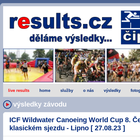
live results
home
služby
o nás
výsledky
fotog
výsledky závodu
ICF Wildwater Canoeing World Cup 8. Č
klasickém sjezdu - Lipno [ 27.08.23 ]