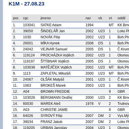
K1M - 27.08.23
por.
rgc
jmeno
nar
vk
vt
oddil
1.
103041
SATKE Adam
1994
MT
KK Brn
2.
39050
ŠINDELÁŘ Jan
2002
U23
1
Loko P
3.
1030
NOVÁK Filip
2002
U23
1
Boh.P
4.
26001
MÍKA Hynek
2006
DS
1
Boh.P
5.
24042
VEJNAR Samuel
2005
DS
1
Č.Krum
6.
119124
PROCHÁZKA Vojtěch
2002
U23
1
Olomo
7.
119197
ŠTÝBNAR Vojtěch
2005
DS
1
Olomo
8.
103036
MATĚJÍČEK Vojtěch
2002
U23
MT
Boh.P
9.
1113
ZAPLETAL Mikuláš
2000
U23
MT
Boh.P
10.
24067
OLŠÁK Matyáš
2001
U23
1
Č.Krum
11.
1063
BROKEŠ Marek
2003
U23
1
Boh.P
12.
A04
BROWN FREDDIE
9
GBR
13.
103026
BERGMANN Ondřej
2000
U23
2
KK Brn
14.
60030
MAREK Aleš
1978
V
2
Trutno
15.
A03
CHRISTIE JAMIE
9
GBR
16.
64026
SYROVÝ Filip
2007
DM
2
Vys.Mý
17.
39034
FRANZ Jakub
2007
DM
2
Loko P
18.
119205
URBAN Jaroslav
2004
U23
1
Olomo