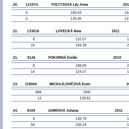
20.
121074
FOLTYSOVÁ Lily Anne
201
4
160.63
16
2
135.95
13
21.
133016
LOVECKÁ Nela
2011
6
132.57
1
10
193.39
2
21.
9126
POKORNÁ Emílie
2010
8
199.05
2
14
124.57
1
23.
118004
MICHAJLOVIČOVÁ Ester
2
999
DNF
12
128.81
24.
9109
JUMROVÁ Johana
2011
6
136.79
1
56
106.24
1