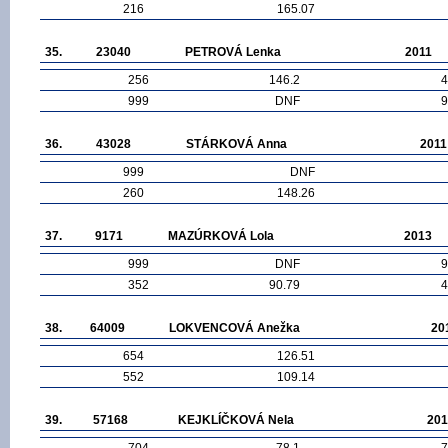
216
165.07
35.
23040
PETROVÁ Lenka
2011
256
146.2
4
999
DNF
9
36.
43028
STÁRKOVÁ Anna
2011
999
DNF
260
148.26
37.
9171
MAZÚRKOVÁ Lola
2013
999
DNF
9
352
90.79
4
38.
64009
LOKVENCOVÁ Anežka
20
654
126.51
552
109.14
39.
57168
KEJKLÍČKOVÁ Nela
201
704
78.1
7