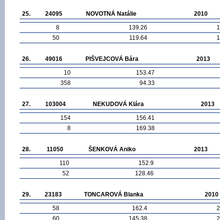
25.
24095
NOVOTNÁ Natálie
2010
8
139.26
1
50
119.64
1
26.
49016
PIŠVEJCOVÁ Bára
2013
10
153.47
358
94.33
27.
103004
NEKUDOVÁ Klára
2013
154
156.41
8
169.38
28.
11050
ŠENKOVÁ Aniko
2013
110
152.9
52
128.46
29.
23183
TONCAROVÁ Blanka
2010
58
162.4
2
60
145.38
2