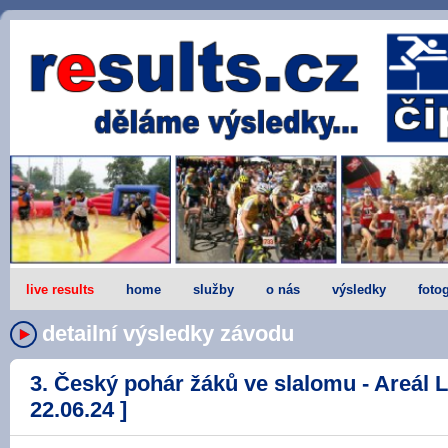
live results
home
služby
o nás
výsledky
fotog
detailní výsledky závodu
3. Český pohár žáků ve slalomu - Areál L
22.06.24 ]