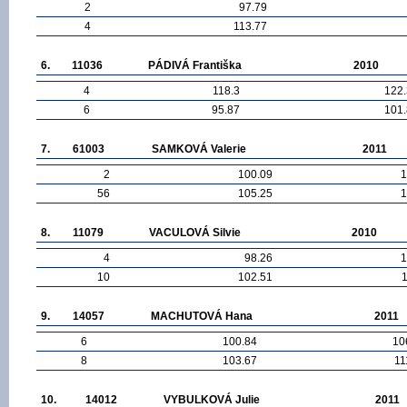
2
97.79
4
113.77
6.
11036
PÁDIVÁ Františka
2010
4
118.3
122
6
95.87
101
7.
61003
SAMKOVÁ Valerie
2011
2
100.09
1
56
105.25
1
8.
11079
VACULOVÁ Silvie
2010
4
98.26
1
10
102.51
9.
14057
MACHUTOVÁ Hana
2011
6
100.84
10
8
103.67
11
10.
14012
VYBULKOVÁ Julie
2011