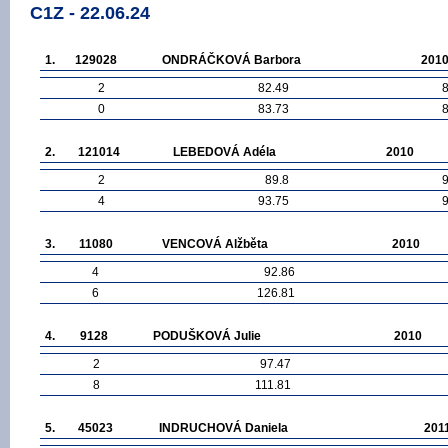
C1Z - 22.06.24
1.
129028
ONDRÁČKOVÁ Barbora
201
2
82.49
0
83.73
2.
121014
LEBEDOVÁ Adéla
2010
2
89.8
4
93.75
3.
11080
VENCOVÁ Alžběta
2010
4
92.86
6
126.81
4.
9128
PODUŠKOVÁ Julie
2010
2
97.47
8
111.81
5.
45023
INDRUCHOVÁ Daniela
201