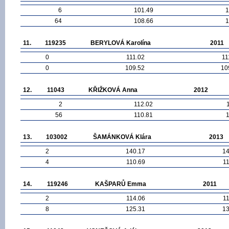
6
101.49
1
64
108.66
1
11.
119235
BERYLOVÁ Karolína
2011
0
111.02
11
0
109.52
10
12.
11043
KŘIŽKOVÁ Anna
2012
2
112.02
56
110.81
13.
103002
ŠAMÁNKOVÁ Klára
2013
2
140.17
14
4
110.69
1
14.
119246
KAŠPARŮ Emma
2011
2
114.06
1
8
125.31
13