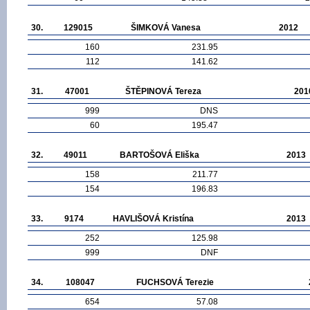
30.
129015
ŠIMKOVÁ Vanesa
2012
160
231.95
112
141.62
31.
47001
ŠTĚPINOVÁ Tereza
201
999
DNS
60
195.47
32.
49011
BARTOŠOVÁ Eliška
2013
158
211.77
154
196.83
33.
9174
HAVLIŠOVÁ Kristína
2013
252
125.98
999
DNF
34.
108047
FUCHSOVÁ Terezie
654
57.08