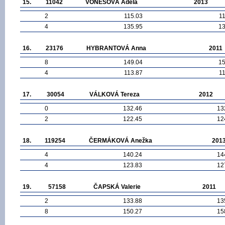
15.
11042
VONEŠOVÁ Adéla
2013
2
115.03
1
4
135.95
13
16.
23176
HYBRANTOVÁ Anna
2011
8
149.04
15
4
113.87
1
17.
30054
VÁLKOVÁ Tereza
2012
0
132.46
13
2
122.45
12
18.
119254
ČERMÁKOVÁ Anežka
201
4
140.24
14
4
123.83
12
19.
57158
ČAPSKÁ Valerie
2011
2
133.88
13
8
150.27
15