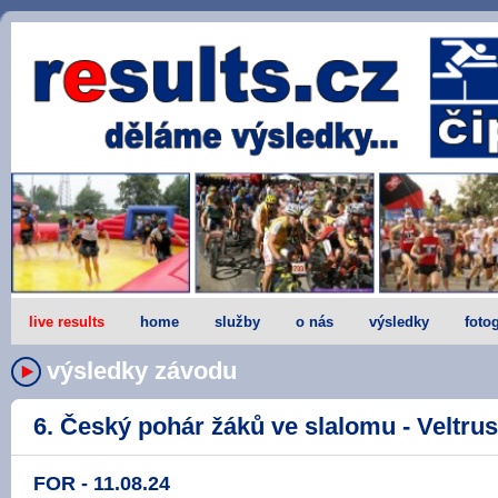
live results
home
služby
o nás
výsledky
fotog
výsledky závodu
6. Český pohár žáků ve slalomu - Veltrusy
FOR - 11.08.24