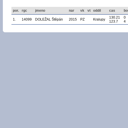
por.
rgc
jmeno
nar
vk
vt
oddil
cas
bo
130.21
0
1.
14099
DOLEŽAL Štěpán
2015
PZ
Kralupy
123.7
4