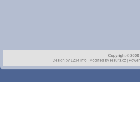
Copyright © 2008 r
Design by
1234.info
| Modified by
results.cz
| Power