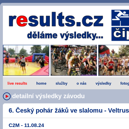
live results
home
služby
o nás
výsledky
fotog
detailní výsledky závodu
6. Český pohár žáků ve slalomu - Veltrusy
C2M - 11.08.24