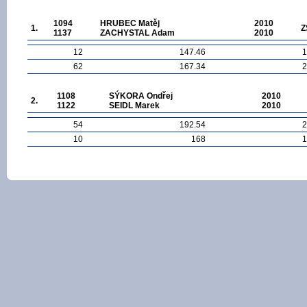
1094
HRUBEC Matěj
2010
1.
Z
1137
ZACHYSTAL Adam
2010
12
147.46
1
62
167.34
2
1108
SÝKORA Ondřej
2010
2.
1122
SEIDL Marek
2010
54
192.54
2
10
168
1