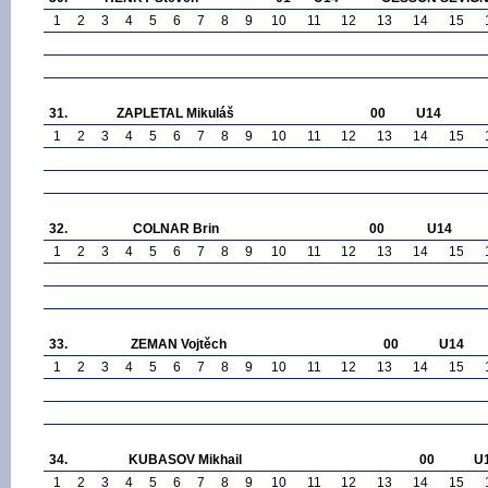
1
2
3
4
5
6
7
8
9
10
11
12
13
14
15
31.
ZAPLETAL Mikuláš
00
U14
1
2
3
4
5
6
7
8
9
10
11
12
13
14
15
32.
COLNAR Brin
00
U14
1
2
3
4
5
6
7
8
9
10
11
12
13
14
15
33.
ZEMAN Vojtěch
00
U14
1
2
3
4
5
6
7
8
9
10
11
12
13
14
15
34.
KUBASOV Mikhail
00
U
1
2
3
4
5
6
7
8
9
10
11
12
13
14
15