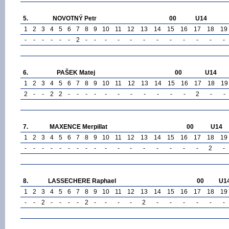
5.
NOVOTNÝ Petr
00
U14
1
2
3
4
5
6
7
8
9
10
11
12
13
14
15
16
17
18
19
-
-
-
-
-
-
2
-
-
-
-
-
-
-
-
-
-
-
-
6.
PAŠEK Matej
00
U14
1
2
3
4
5
6
7
8
9
10
11
12
13
14
15
16
17
18
19
2
-
-
2
2
-
-
-
-
-
-
-
-
-
-
-
2
-
-
7.
MAXENCE Merpillat
00
U14
1
2
3
4
5
6
7
8
9
10
11
12
13
14
15
16
17
18
19
-
-
-
-
-
-
-
-
-
-
-
-
-
-
-
-
-
2
-
8.
LASSECHERE Raphael
00
U1
1
2
3
4
5
6
7
8
9
10
11
12
13
14
15
16
17
18
19
-
-
2
-
-
-
-
2
-
-
-
-
2
-
-
-
-
-
-