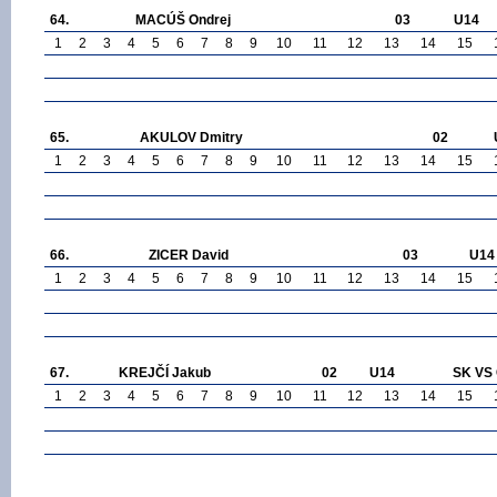
64.
MACÚŠ Ondrej
03
U14
1
2
3
4
5
6
7
8
9
10
11
12
13
14
15
65.
AKULOV Dmitry
02
1
2
3
4
5
6
7
8
9
10
11
12
13
14
15
66.
ZICER David
03
U14
1
2
3
4
5
6
7
8
9
10
11
12
13
14
15
67.
KREJČÍ Jakub
02
U14
SK VS 
1
2
3
4
5
6
7
8
9
10
11
12
13
14
15