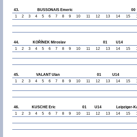
43.
BUSSONAIS Emeric
00
1
2
3
4
5
6
7
8
9
10
11
12
13
14
15
44.
KOŘÍNEK Miroslav
01
U14
1
2
3
4
5
6
7
8
9
10
11
12
13
14
15
45.
VALANT Ulan
01
U14
1
2
3
4
5
6
7
8
9
10
11
12
13
14
15
46.
KUSCHE Eric
01
U14
Leipziger-K
1
2
3
4
5
6
7
8
9
10
11
12
13
14
15