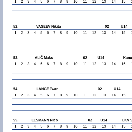
1
2
3
4
5
6
7
8
9
10
11
12
13
14
15
52.
VASEEV Nikita
02
U14
1
2
3
4
5
6
7
8
9
10
11
12
13
14
15
53.
ALIČ Maks
02
U14
Kanu
1
2
3
4
5
6
7
8
9
10
11
12
13
14
15
54.
LANGE Twan
02
U14
1
2
3
4
5
6
7
8
9
10
11
12
13
14
15
55.
LESMANN Nico
02
U14
LKV S
1
2
3
4
5
6
7
8
9
10
11
12
13
14
15