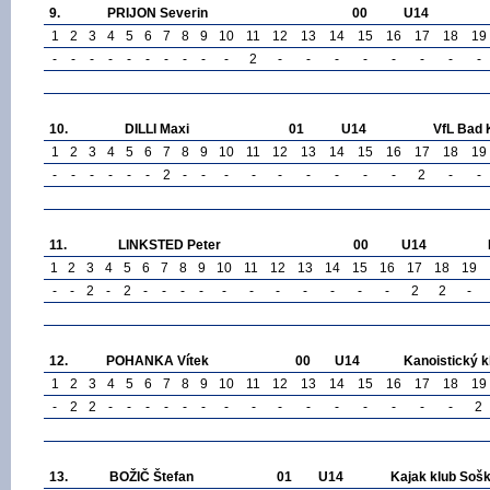
9.
PRIJON Severin
00
U14
1
2
3
4
5
6
7
8
9
10
11
12
13
14
15
16
17
18
19
-
-
-
-
-
-
-
-
-
-
2
-
-
-
-
-
-
-
-
10.
DILLI Maxi
01
U14
VfL Bad 
1
2
3
4
5
6
7
8
9
10
11
12
13
14
15
16
17
18
19
-
-
-
-
-
-
2
-
-
-
-
-
-
-
-
-
2
-
-
11.
LINKSTED Peter
00
U14
1
2
3
4
5
6
7
8
9
10
11
12
13
14
15
16
17
18
19
-
-
2
-
2
-
-
-
-
-
-
-
-
-
-
-
2
2
-
12.
POHANKA Vítek
00
U14
Kanoistický k
1
2
3
4
5
6
7
8
9
10
11
12
13
14
15
16
17
18
19
-
2
2
-
-
-
-
-
-
-
-
-
-
-
-
-
-
-
2
13.
BOŽIČ Štefan
01
U14
Kajak klub Sošk