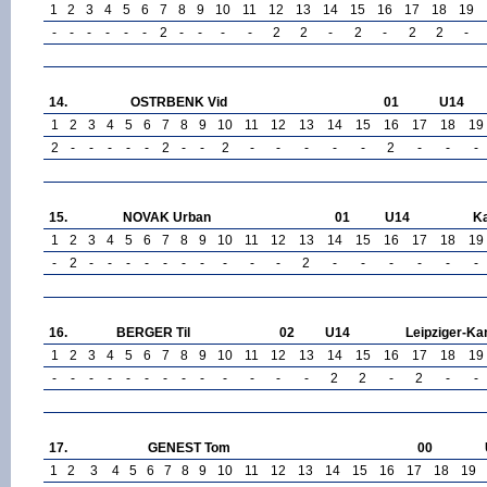
1
2
3
4
5
6
7
8
9
10
11
12
13
14
15
16
17
18
19
-
-
-
-
-
-
2
-
-
-
-
2
2
-
2
-
2
2
-
14.
OSTRBENK Vid
01
U14
1
2
3
4
5
6
7
8
9
10
11
12
13
14
15
16
17
18
19
2
-
-
-
-
-
2
-
-
2
-
-
-
-
-
2
-
-
-
15.
NOVAK Urban
01
U14
Ka
1
2
3
4
5
6
7
8
9
10
11
12
13
14
15
16
17
18
19
-
2
-
-
-
-
-
-
-
-
-
-
2
-
-
-
-
-
-
16.
BERGER Til
02
U14
Leipziger-Ka
1
2
3
4
5
6
7
8
9
10
11
12
13
14
15
16
17
18
19
-
-
-
-
-
-
-
-
-
-
-
-
-
2
2
-
2
-
-
17.
GENEST Tom
00
1
2
3
4
5
6
7
8
9
10
11
12
13
14
15
16
17
18
19