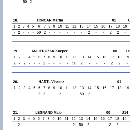
-
-
50
2
-
-
-
-
-
-
-
-
-
-
-
-
-
-
-
18.
TONCAR Martin
01
1
2
3
4
5
6
7
8
9
10
11
12
13
14
15
16
17
18
19
-
2
-
-
-
50
2
-
-
-
-
-
-
2
-
-
2
2
-
19.
MAJERCZAK Kacper
00
U
1
2
3
4
5
6
7
8
9
10
11
12
13
14
15
16
17
18
19
2
-
2
-
-
-
2
-
-
-
-
50
2
-
-
-
2
2
-
20.
HARTL Vinzenz
01
1
2
3
4
5
6
7
8
9
10
11
12
13
14
15
16
17
18
19
-
-
-
-
-
2
2
-
-
2
-
-
50
2
-
-
-
-
-
21.
LEGRAND Malo
00
U14
1
2
3
4
5
6
7
8
9
10
11
12
13
14
15
16
17
18
19
-
2
-
-
-
-
-
-
-
-
-
2
50
2
-
-
2
2
-