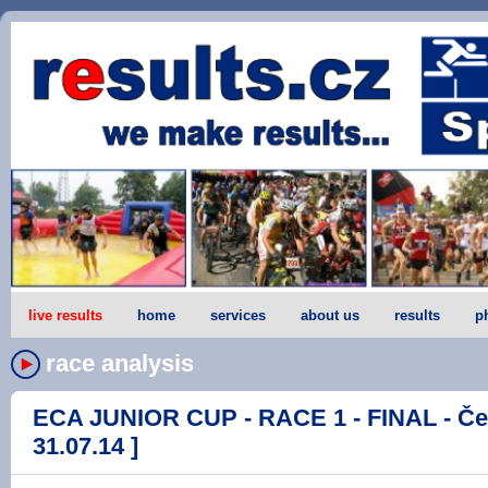
live results
home
services
about us
results
p
race analysis
ECA JUNIOR CUP - RACE 1 - FINAL - Če
31.07.14 ]