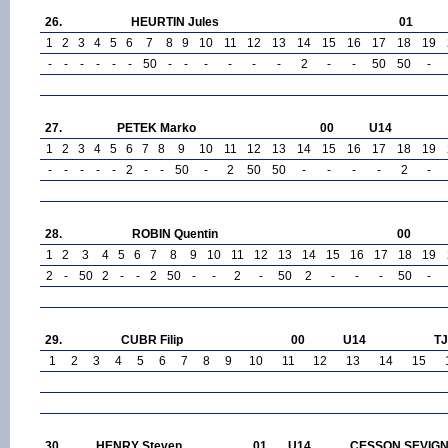
26.
HEURTIN Jules
01
1
2
3
4
5
6
7
8
9
10
11
12
13
14
15
16
17
18
19
-
-
-
-
-
-
50
-
-
-
-
-
-
2
-
-
50
50
-
27.
PETEK Marko
00
U14
1
2
3
4
5
6
7
8
9
10
11
12
13
14
15
16
17
18
19
-
-
-
-
-
2
-
-
50
-
2
50
50
-
-
-
-
2
-
28.
ROBIN Quentin
00
1
2
3
4
5
6
7
8
9
10
11
12
13
14
15
16
17
18
19
2
-
50
2
-
-
2
50
-
-
2
-
50
2
-
-
-
50
-
29.
CUBR Filip
00
U14
TJ
1
2
3
4
5
6
7
8
9
10
11
12
13
14
15
30.
HENRY Steven
01
U14
CESSON SEVIG