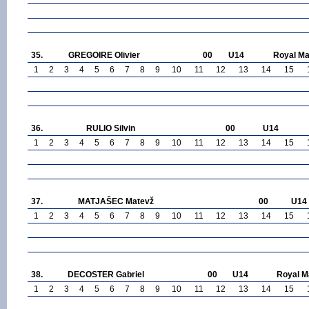
35.
GREGOIRE Olivier
00
U14
Royal Ma
1
2
3
4
5
6
7
8
9
10
11
12
13
14
15
36.
RULIO Silvin
00
U14
1
2
3
4
5
6
7
8
9
10
11
12
13
14
15
37.
MATJAŠEC Matevž
00
U14
1
2
3
4
5
6
7
8
9
10
11
12
13
14
15
38.
DECOSTER Gabriel
00
U14
Royal M
1
2
3
4
5
6
7
8
9
10
11
12
13
14
15