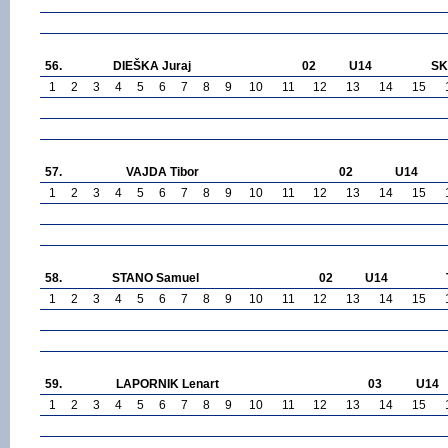
56.
DIEŠKA Juraj
02
U14
SK
1
2
3
4
5
6
7
8
9
10
11
12
13
14
15
57.
VAJDA Tibor
02
U14
1
2
3
4
5
6
7
8
9
10
11
12
13
14
15
58.
STANO Samuel
02
U14
1
2
3
4
5
6
7
8
9
10
11
12
13
14
15
59.
LAPORNIK Lenart
03
U14
1
2
3
4
5
6
7
8
9
10
11
12
13
14
15