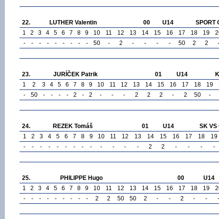
22.
LUTHER Valentin
00
U14
SPORT 
1
2
3
4
5
6
7
8
9
10
11
12
13
14
15
16
17
18
19
2
-
-
-
-
-
-
-
-
-
50
-
2
-
-
-
-
50
2
2
23.
JURÍČEK Patrik
01
U14
K
1
2
3
4
5
6
7
8
9
10
11
12
13
14
15
16
17
18
19
-
50
-
-
-
-
2
-
2
-
-
-
2
2
2
-
2
50
-
24.
REZEK Tomáš
01
U14
SK VS 
1
2
3
4
5
6
7
8
9
10
11
12
13
14
15
16
17
18
19
-
-
-
-
-
-
-
-
-
-
-
-
-
2
2
-
-
-
-
25.
PHILIPPE Hugo
00
U14
1
2
3
4
5
6
7
8
9
10
11
12
13
14
15
16
17
18
19
2
-
-
-
-
-
-
-
-
-
2
2
50
50
2
-
-
2
-
-