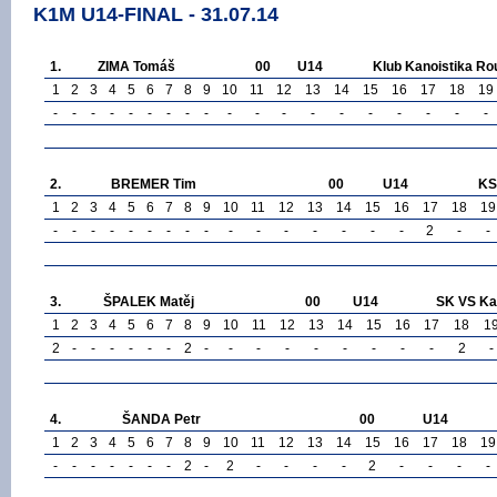
K1M U14-FINAL - 31.07.14
1.
ZIMA Tomáš
00
U14
Klub Kanoistika Rou
1
2
3
4
5
6
7
8
9
10
11
12
13
14
15
16
17
18
19
-
-
-
-
-
-
-
-
-
-
-
-
-
-
-
-
-
-
-
2.
BREMER Tim
00
U14
KS
1
2
3
4
5
6
7
8
9
10
11
12
13
14
15
16
17
18
19
-
-
-
-
-
-
-
-
-
-
-
-
-
-
-
-
2
-
-
3.
ŠPALEK Matěj
00
U14
SK VS Ka
1
2
3
4
5
6
7
8
9
10
11
12
13
14
15
16
17
18
1
2
-
-
-
-
-
-
2
-
-
-
-
-
-
-
-
-
2
-
4.
ŠANDA Petr
00
U14
1
2
3
4
5
6
7
8
9
10
11
12
13
14
15
16
17
18
19
-
-
-
-
-
-
-
2
-
2
-
-
-
-
2
-
-
-
-