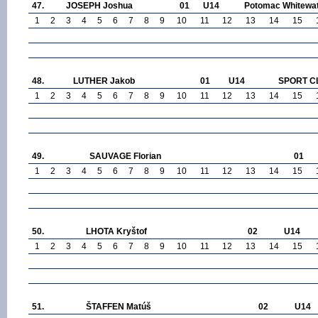
47.
JOSEPH Joshua
01
U14
Potomac Whitewat
1
2
3
4
5
6
7
8
9
10
11
12
13
14
15
48.
LUTHER Jakob
01
U14
SPORT C
1
2
3
4
5
6
7
8
9
10
11
12
13
14
15
49.
SAUVAGE Florian
01
1
2
3
4
5
6
7
8
9
10
11
12
13
14
15
50.
LHOTA Kryštof
02
U14
1
2
3
4
5
6
7
8
9
10
11
12
13
14
15
51.
ŠTAFFEN Matúš
02
U14