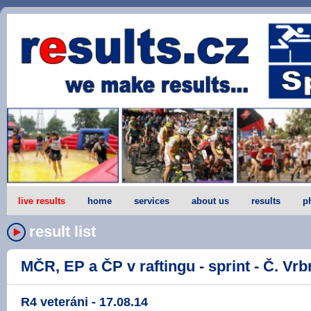
live results
home
services
about us
results
p
result list
MČR, EP a ČP v raftingu - sprint - Č. Vrbn
R4 veteráni - 17.08.14