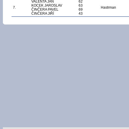
VALENTA JAN
62
KOCEK JAROSLAV
63
7.
Hastrman
ČINČERA PAVEL
69
ČINČERA JIŘÍ
43