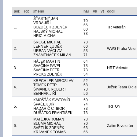
por.
rgc
jmeno
nar
vk
vt
oddil
ŠŤASTNÝ JAN
70
VRBA JIŘÍ
66
1.
BOZDĚCH ZDENĚK
TR Veterán
60
HAJSKÝ MICHAL
73
HRIC MICHAL
ŠROGL MICHAL
73
LERNER LUDĚK
60
2.
WWS Praha Veter
URBAN VÁCLAV
53
ZNAMENÁČEK MILAN
71
HÁJEK MARTIN
64
SVAČINA PAVEL
73
3.
HRT Veterán
SVAČINA PETR
73
PROKS ZDENĚK
54
KRECHLER MIROSLAV
52
TOMEK PETR
68
4.
Ježek Team Oldie
ŠIMÁNEK ROBERT
73
BENHÁK JIŘÍ
56
KMOŠŤÁK SVATOMÍR
50
ŠPAČEK JIŘÍ
74
5.
TRITON
HADARIČ CTIBOR
73
DUŠÁTKO FRANTIŠEK
73
MATĚJKA ROMAN
73
BLUMA MICHAL
70
6.
Zatím B veterán
SVĚTLÍK ZDENĚK
63
KŘIVÁNEK TOMÁŠ
66