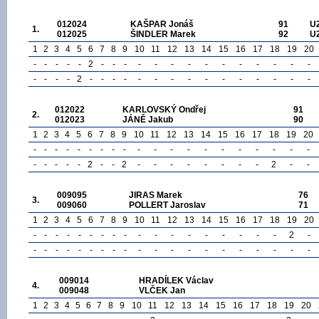
012024
KAŠPAR Jonáš
91
U
1.
012025
ŠINDLER Marek
92
U
1
2
3
4
5
6
7
8
9
10
11
12
13
14
15
16
17
18
19
20
-
-
-
-
-
2
-
-
-
-
-
-
-
-
-
-
-
-
-
-
-
-
-
-
2
-
-
-
-
-
-
-
-
-
-
-
-
-
-
-
012022
KARLOVSKÝ Ondřej
91
2.
012023
JÁNĚ Jakub
90
1
2
3
4
5
6
7
8
9
10
11
12
13
14
15
16
17
18
19
20
-
-
-
-
-
-
-
-
-
-
-
-
-
-
-
-
-
-
-
-
-
-
-
-
-
2
-
-
2
-
-
-
-
-
-
-
-
2
-
-
009095
JIRAS Marek
76
3.
009060
POLLERT Jaroslav
71
1
2
3
4
5
6
7
8
9
10
11
12
13
14
15
16
17
18
19
20
-
-
-
-
-
-
-
-
-
-
-
-
-
-
-
-
-
-
2
-
-
-
-
-
-
-
-
-
-
-
-
-
-
-
-
-
-
-
-
-
009014
HRADÍLEK Václav
4.
009048
VLČEK Jan
1
2
3
4
5
6
7
8
9
10
11
12
13
14
15
16
17
18
19
20