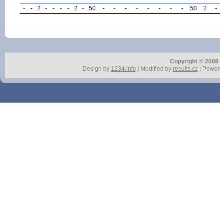
-
-
2
-
-
-
-
2
-
50
-
-
-
-
-
-
-
-
50
2
-
Copyright © 2008 r
Design by
1234.info
| Modified by
results.cz
| Power