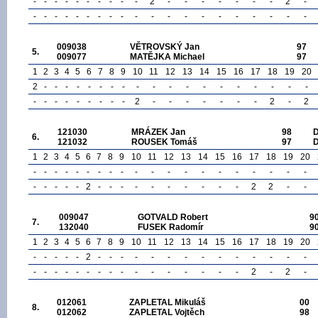
-
-
-
-
-
-
-
-
-
-
2
-
-
-
-
-
-
-
2
-
-
-
-
-
-
-
-
-
-
-
-
-
-
-
-
-
-
-
-
-
009038
VĚTROVSKÝ Jan
97
5.
009077
MATĚJKA Michael
97
1
2
3
4
5
6
7
8
9
10
11
12
13
14
15
16
17
18
19
20
2
-
-
-
-
-
-
-
-
-
-
-
-
-
-
-
-
-
-
-
-
-
-
-
-
-
-
-
-
2
-
-
-
-
-
-
-
2
-
2
121030
MRÁZEK Jan
98
6.
121032
ROUSEK Tomáš
97
1
2
3
4
5
6
7
8
9
10
11
12
13
14
15
16
17
18
19
20
-
-
-
-
-
-
-
-
-
-
-
-
-
-
-
-
-
-
-
-
-
-
-
-
-
2
-
-
-
-
-
-
-
-
-
-
2
2
-
-
009047
GOTVALD Robert
9
7.
132040
FUSEK Radomír
9
1
2
3
4
5
6
7
8
9
10
11
12
13
14
15
16
17
18
19
20
-
-
-
-
-
2
-
-
-
-
-
-
-
-
-
-
-
-
-
-
-
-
-
-
-
-
-
-
-
-
-
-
-
-
-
-
2
-
2
-
012061
ZAPLETAL Mikuláš
00
8.
012062
ZAPLETAL Vojtěch
98