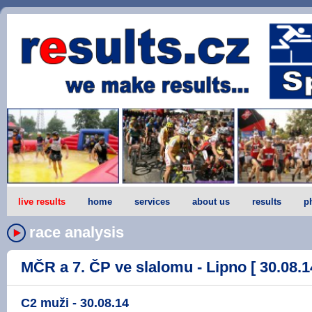
live results
home
services
about us
results
p
race analysis
MČR a 7. ČP ve slalomu - Lipno [ 30.08.1
C2 muži - 30.08.14