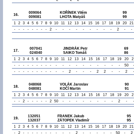
009064
KOŘÍNEK Vilém
99
16.
009081
LHOTA Matyáš
99
1
2
3
4
5
6
7
8
9
10
11
12
13
14
15
16
17
18
19
20
21
-
-
-
-
-
-
-
-
2
-
-
-
-
-
-
-
-
-
2
-
-
007041
JINDRÁK Petr
69
17.
024040
SAIKO Tomáš
86
1
2
3
4
5
6
7
8
9
10
11
12
13
14
15
16
17
18
19
20
2
-
-
-
-
-
-
-
-
-
-
-
-
-
-
-
-
-
-
-
50
-
-
-
-
-
-
-
-
-
-
-
2
-
-
-
2
2
-
-
2
048068
VOLÁK Jaroslav
90
18.
048081
KOČÍ Martin
91
1
2
3
4
5
6
7
8
9
10
11
12
13
14
15
16
17
18
19
20
2
-
-
2
-
-
-
-
-
2
50
-
-
-
-
-
-
-
-
2
-
132051
FRANEK Jakub
95
19.
132037
ZÁTOPEK Vladimír
95
1
2
3
4
5
6
7
8
9
10
11
12
13
14
15
16
17
18
19
20
21
-
2
-
-
-
-
-
-
-
-
-
-
2
-
-
-
-
-
50
-
2