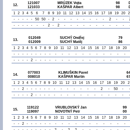
121007
MRÚZEK Vojta
98
12.
121033
KAŠPAR Albert
98
1
2
3
4
5
6
7
8
9
10
11
12
13
14
15
16
17
18
19
20
2
-
-
-
-
-
50
50
-
2
-
-
-
-
-
-
-
-
2
-
-
-
-
-
-
-
-
-
2
-
2
-
-
-
-
-
-
-
-
-
-
012049
SUCHÝ Ondřej
79
13.
012009
SUCHÝ Matěj
86
1
2
3
4
5
6
7
8
9
10
11
12
13
14
15
16
17
18
19
20
-
-
-
-
-
-
-
-
-
-
-
-
-
-
-
-
-
-
-
-
-
-
-
-
2
-
-
-
-
-
-
-
-
-
-
-
-
-
-
-
077003
KLIMUŠKIN Pavel
6
14.
008010
KAŠPAR Martin
6
1
2
3
4
5
6
7
8
9
10
11
12
13
14
15
16
17
18
19
20
2
-
-
2
-
-
-
-
-
-
-
-
-
-
-
-
-
2
-
50
-
-
-
-
-
2
-
-
-
-
-
-
-
-
-
-
-
-
-
-
-
119122
VRUBLOVSKÝ Jan
99
15.
119097
NOVOTNÝ Petr
00
1
2
3
4
5
6
7
8
9
10
11
12
13
14
15
16
17
18
19
20
-
-
2
-
-
-
-
-
-
-
-
-
-
-
-
-
-
-
-
-
-
-
-
-
-
-
-
-
-
2
-
2
2
-
-
-
-
-
-
-