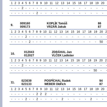
1
2
3
4
5
6
7
8
9
10
11
12
13
14
15
16
17
18
19
20
-
-
-
2
-
-
-
-
-
-
-
-
-
-
-
-
-
-
-
-
-
-
-
-
-
-
-
2
-
-
-
-
-
-
-
-
-
-
-
-
009160
KOPLÍK Tomáš
86
9.
009173
VRZÁŇ Jakub
87
1
2
3
4
5
6
7
8
9
10
11
12
13
14
15
16
17
18
19
20
2
-
-
-
-
2
-
-
-
-
-
-
-
-
-
-
-
-
-
-
-
-
-
-
-
-
2
-
-
-
-
-
-
-
-
-
-
-
-
-
50
012043
ZDRÁHAL Jan
10.
012027
VLČEK Ladislav
1
2
3
4
5
6
7
8
9
10
11
12
13
14
15
16
17
18
19
20
2
-
-
-
2
-
-
-
-
-
-
-
-
-
-
-
-
-
-
-
-
-
-
-
-
-
-
-
-
-
-
-
-
-
-
-
-
-
-
50
-
023039
POSPÍCHAL Radek
94
11.
023133
WEBER Oldřich
87
1
2
3
4
5
6
7
8
9
10
11
12
13
14
15
16
17
18
19
20
-
-
-
-
-
-
-
2
2
2
-
-
-
-
-
-
-
-
-
-
-
-
-
-
2
-
-
2
-
-
-
-
2
-
-
-
-
2
-
-