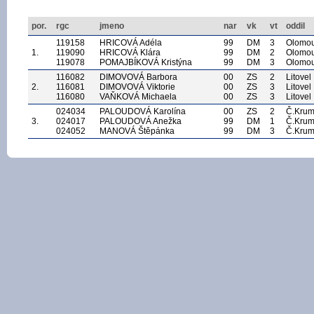
por.
rgc
jmeno
nar
vk
vt
oddil
119158
HRICOVÁ Adéla
99
DM
3
Olomo
1.
119090
HRICOVÁ Klára
99
DM
2
Olomo
119078
POMAJBÍKOVÁ Kristýna
99
DM
3
Olomo
116082
DIMOVOVÁ Barbora
00
ZS
2
Litovel
2.
116081
DIMOVOVÁ Viktorie
00
ZS
3
Litovel
116080
VAŇKOVÁ Michaela
00
ZS
3
Litovel
024034
PALOUDOVÁ Karolína
00
ZS
2
Č.Krum
3.
024017
PALOUDOVÁ Anežka
99
DM
1
Č.Krum
024052
MANOVÁ Štěpánka
99
DM
3
Č.Krum