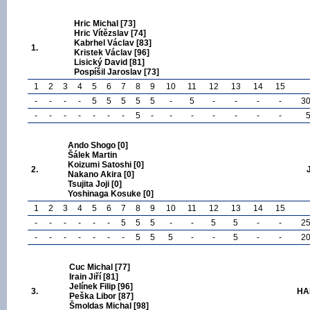
Hric Michal [73]
Hric Vítězslav [74]
Kabrhel Václav [83]
1.
Kristek Václav [96]
Lisický David [81]
Pospíšil Jaroslav [73]
1
2
3
4
5
6
7
8
9
10
11
12
13
14
15
-
-
-
-
5
5
5
5
5
-
5
-
-
-
-
3
-
-
-
-
-
-
-
5
-
-
-
-
-
-
-
Ando Shogo [0]
Šálek Martin
Koizumi Satoshi [0]
2.
Nakano Akira [0]
Tsujita Joji [0]
Yoshinaga Kosuke [0]
1
2
3
4
5
6
7
8
9
10
11
12
13
14
15
-
-
-
-
-
-
5
5
5
-
-
5
5
-
-
2
-
-
-
-
-
-
-
5
5
5
-
-
5
-
-
2
Cuc Michal [77]
Irain Jiří [81]
Jelínek Filip [96]
3.
HA
Peška Libor [87]
Šmoldas Michal [98]