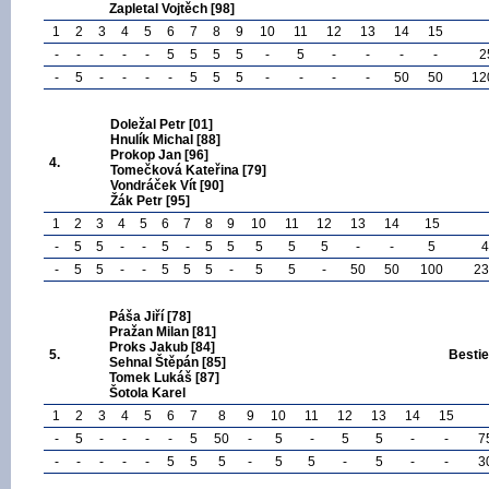
Zapletal Vojtěch [98]
1
2
3
4
5
6
7
8
9
10
11
12
13
14
15
-
-
-
-
-
5
5
5
5
-
5
-
-
-
-
2
-
5
-
-
-
-
5
5
5
-
-
-
-
50
50
12
Doležal Petr [01]
Hnulík Michal [88]
Prokop Jan [96]
4.
Tomečková Kateřina [79]
Vondráček Vít [90]
Žák Petr [95]
1
2
3
4
5
6
7
8
9
10
11
12
13
14
15
-
5
5
-
-
5
-
5
5
5
5
5
-
-
5
4
-
5
5
-
-
5
5
5
-
5
5
-
50
50
100
23
Páša Jiří [78]
Pražan Milan [81]
Proks Jakub [84]
5.
Bestie
Sehnal Štěpán [85]
Tomek Lukáš [87]
Šotola Karel
1
2
3
4
5
6
7
8
9
10
11
12
13
14
15
-
5
-
-
-
-
5
50
-
5
-
5
5
-
-
7
-
-
-
-
-
5
5
5
-
5
5
-
5
-
-
3