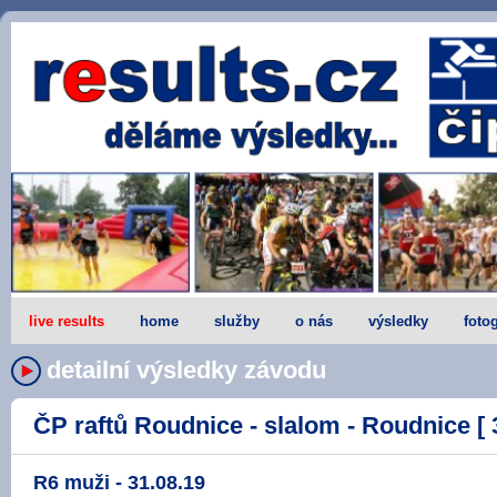
live results
home
služby
o nás
výsledky
fotog
detailní výsledky závodu
ČP raftů Roudnice - slalom - Roudnice [ 
R6 muži - 31.08.19