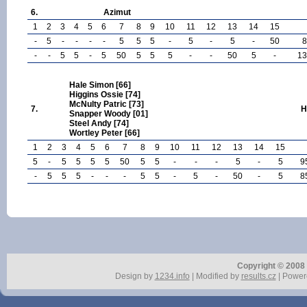
6.
Azimut
1
2
3
4
5
6
7
8
9
10
11
12
13
14
15
-
5
-
-
-
-
5
5
5
-
5
-
5
-
50
8
-
-
5
5
-
5
50
5
5
5
-
-
50
5
-
13
Hale Simon [66]
Higgins Ossie [74]
McNulty Patric [73]
7.
H
Snapper Woody [01]
Steel Andy [74]
Wortley Peter [66]
1
2
3
4
5
6
7
8
9
10
11
12
13
14
15
5
-
5
5
5
5
50
5
5
-
-
-
5
-
5
9
-
5
5
5
-
-
-
5
5
-
5
-
50
-
5
8
Copyright © 2008 r
Design by
1234.info
| Modified by
results.cz
| Power