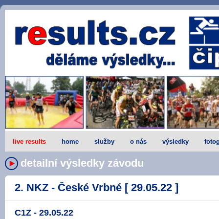
live results
home
služby
o nás
výsledky
fotog
detailní výsledky závodu
2. NKZ - České Vrbné [ 29.05.22 ]
C1Z - 29.05.22