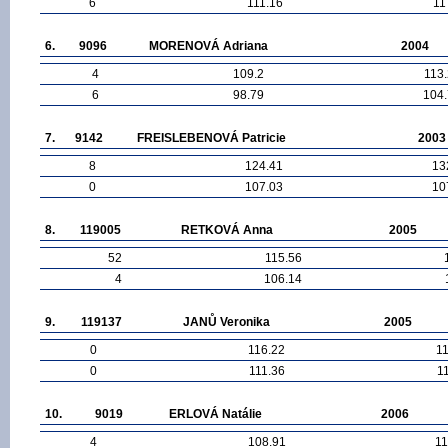
6
111.16
11
6.
9096
MORENOVÁ Adriana
2004
4
109.2
113
6
98.79
104
7.
9142
FREISLEBENOVÁ Patricie
2003
8
124.41
13
0
107.03
10
8.
119005
RETKOVÁ Anna
2005
52
115.56
4
106.14
9.
119137
JANŮ Veronika
2005
0
116.22
1
0
111.36
1
10.
9019
ERLOVÁ Natálie
2006
4
108.91
11