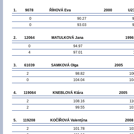
1.
9078
ŘÍHOVÁ Eva
2000
U2
0
90.27
0
93.03
2.
12064
MATULKOVÁ Jana
1996
0
94.97
4
97.01
3.
61039
SAMKOVÁ Olga
2005
2
98.82
10
0
104.04
10
4.
119064
KNEBLOVÁ Klára
2005
2
108.16
11
2
99.55
10
5.
119208
KOČÍŘOVÁ Valentýna
2008
2
101.78
10