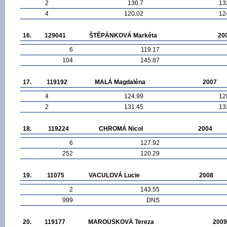
2
130.7
13
4
120.02
12
16.
129041
ŠTĚPÁNKOVÁ Markéta
20
6
119.17
104
145.87
17.
119192
MALÁ Magdaléna
2007
4
124.99
12
2
131.45
13
18.
119224
CHROMÁ Nicol
2004
6
127.92
252
120.29
19.
11075
VACULOVÁ Lucie
2008
2
143.55
999
DNS
20.
119177
MAROUSKOVÁ Tereza
2009