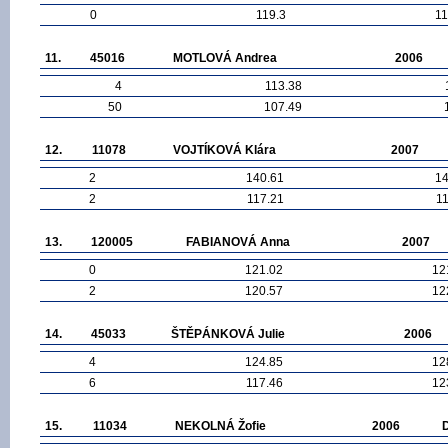
0
119.3
11
11.
45016
MOTLOVÁ Andrea
2006
4
113.38
50
107.49
12.
11078
VOJTÍKOVÁ Klára
2007
2
140.61
14
2
117.21
1
13.
120005
FABIANOVÁ Anna
2007
0
121.02
12
2
120.57
12
14.
45033
ŠTĚPÁNKOVÁ Julie
2006
4
124.85
12
6
117.46
12
15.
11034
NEKOLNÁ Žofie
2006