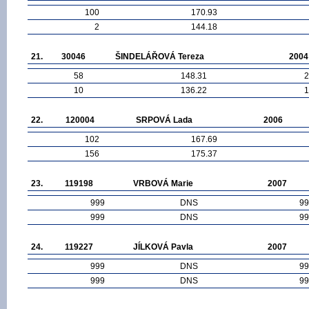
100
170.93
2
144.18
21.
30046
ŠINDELÁŘOVÁ Tereza
2004
58
148.31
2
10
136.22
1
22.
120004
SRPOVÁ Lada
2006
102
167.69
156
175.37
23.
119198
VRBOVÁ Marie
2007
999
DNS
99
999
DNS
99
24.
119227
JÍLKOVÁ Pavla
2007
999
DNS
99
999
DNS
99