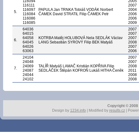
116094
2005
116111
2007
116097
PAPULA Jan TRNKA Tobiáš VODÁK Norbert
2004
5.
116084
ČAMEK David STRATIL Filip ČAMEK Petr
2006
116086
2006
116085
2009
64036
2007
64015
2007
64058
KOTRBA Matěj HOLUBOVÁ Nela SEDLÁK Václav
2007
6.
64045
LANG Sebastián SYROVÝ Filip BEK Matyáš
2008
64026
2007
63063
2006
24104
2007
24048
2007
24069
TALÍŘ Matyáš LAMAČ Kristián KOPŘIVA Filip
2008
7.
24087
SEDLÁČEK Štěpán KOFROŇ Lukáš HITHA Čeněk
2011
24044
2008
24102
2008
Copyright © 2008 r
Design by
1234.info
| Modified by
results.cz
| Power