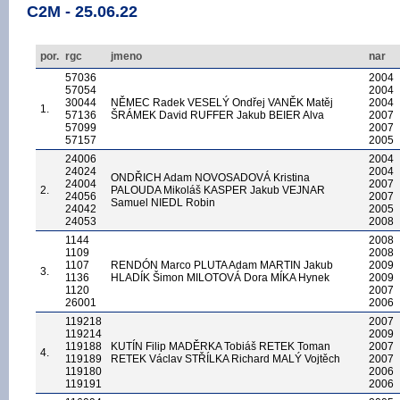
C2M - 25.06.22
por.
rgc
jmeno
nar
57036
2004
57054
2004
30044
NĚMEC Radek VESELÝ Ondřej VANĚK Matěj
2004
1.
57136
ŠRÁMEK David RUFFER Jakub BEIER Alva
2007
57099
2007
57157
2005
24006
2004
24024
2004
ONDŘICH Adam NOVOSADOVÁ Kristina
24004
2007
2.
PALOUDA Mikoláš KASPER Jakub VEJNAR
24056
2007
Samuel NIEDL Robin
24042
2005
24053
2008
1144
2008
1109
2008
1107
RENDÓN Marco PLUTA Adam MARTIN Jakub
2009
3.
1136
HLADÍK Šimon MILOTOVÁ Dora MÍKA Hynek
2009
1120
2007
26001
2006
119218
2007
119214
2009
119188
KUTÍN Filip MADĚRKA Tobiáš RETEK Toman
2007
4.
119189
RETEK Václav STŘÍLKA Richard MALÝ Vojtěch
2007
119180
2006
119191
2006