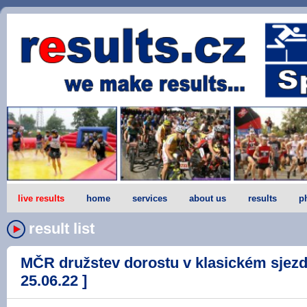
live results
home
services
about us
results
p
result list
MČR družstev dorostu v klasickém sjezdu
25.06.22 ]