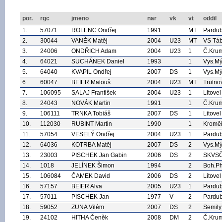
por.
rgc
jmeno
nar
vk
vt
oddil
1.
57071
ROLENC Ondřej
1991
MT
Pardub
2.
30044
VANĚK Matěj
2004
U23
MT
VS Tá
3.
24006
ONDŘICH Adam
2004
U23
1
Č.Krum
4.
64021
SUCHÁNEK Daniel
1993
1
Vys.Mý
5.
64040
KVAPIL Ondřej
2007
DS
1
Vys.Mý
6.
60047
BEIER Matouš
2004
U23
MT
Trutno
7.
106095
SALAJ František
2004
U23
1
Litovel
8.
24043
NOVÁK Martin
1991
1
Č.Krum
9.
106111
TRNKA Tobiáš
2007
DS
1
Litovel
10.
112030
RUBINT Martin
1990
1
Kroměř
11.
57054
VESELÝ Ondřej
2004
U23
1
Pardub
12.
64036
KOTRBA Matěj
2007
DS
2
Vys.Mý
13.
23003
PISCHEK Jan Gabin
2006
DS
2
SKVS
14.
1018
JELÍNEK Šimon
1994
2
Boh.P
15.
106084
ČAMEK David
2006
DS
2
Litovel
16.
57157
BEIER Alva
2005
U23
1
Pardub
17.
57011
PISCHEK Jan
1977
V
2
Pardub
18.
59052
ZUNA Vilém
2007
DS
2
Semily
19.
24102
HITHA Čeněk
2008
DM
2
Č.Krum