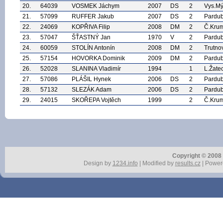
20.
64039
VOSMEK Jáchym
2007
DS
2
Vys.Mý
21.
57099
RUFFER Jakub
2007
DS
2
Pardub
22.
24069
KOPŘIVA Filip
2008
DM
2
Č.Krum
23.
57047
ŠŤASTNÝ Jan
1970
V
2
Pardub
24.
60059
STOLÍN Antonín
2008
DM
2
Trutno
25.
57154
HOVORKA Dominik
2009
DM
2
Pardub
26.
52028
SLANINA Vladimír
1994
1
L.Žate
27.
57086
PLÁŠIL Hynek
2006
DS
2
Pardub
28.
57132
SLEZÁK Adam
2006
DS
2
Pardub
29.
24015
SKOŘEPA Vojtěch
1999
2
Č.Krum
Copyright © 2008 r
Design by
1234.info
| Modified by
results.cz
| Power