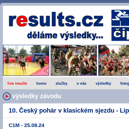
live results
home
služby
o nás
výsledky
fotog
výsledky závodu
10. Český pohár v klasickém sjezdu - Lipn
C1M - 25.08.24