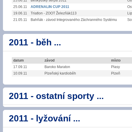
25.06.11
Beskydský šerpa 2011
Os
25.06.11
ADRENALIN CUP 2011
Os
19.06.11
Triatlon - ZOOT Železňák113
Li
21.05.11
Bahňák - závod Integrovaného Záchranného Systému
So
2011 - běh ...
datum
závod
místo
17.09.11
Baroko Maraton
Plasy
10.09.11
Plzeňský kardioběh
Plzeň
2011 - ostatní sporty ...
2011 - lyžování ...