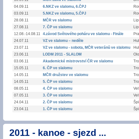
04.09.11
6.NKZ ve slalomu, 6.ČPJ
Ro
03.09.11
5.NKZ ve slalomu, 5.ČPJ
Ro
28.08.11
MČR ve slalomu
Li
27.08.11
7. ČP ve slalomu
Li
12.08.-14.08.11
4.závod Světového poháru ve slalomu - Finále
Pra
24.07.11
VZ ve slalomu – neděle
Hu
23.07.11
VZ ve slalomu - sobota, MČR veteránů ve slalomu
Hu
23.06.11
LODM 2011 - SLALOM
Ol
03.06.11
Akademické mistrovství ČR ve slalomu
Tro
15.05.11
6. ČP ve slalomu
Tro
14.05.11
MČR družstev ve slalomu
Tro
14.05.11
5. ČP ve slalomu
Tro
08.05.11
4. ČP ve slalomu
Vel
07.05.11
3. ČP ve slalomu
Vel
24.04.11
2. ČP ve slalomu
Špi
23.04.11
1. ČP ve slalomu
Špi
2011 - kanoe - sjezd ...