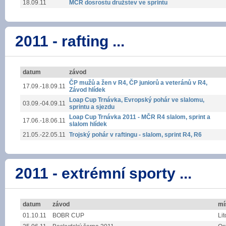
18.09.11
MČR dosrostu družstev ve sprintu
2011 - rafting ...
datum
závod
ČP mužů a žen v R4, ČP juniorů a veteránů v R4,
17.09.-18.09.11
Závod hlídek
Loap Cup Trnávka, Evropský pohár ve slalomu,
03.09.-04.09.11
sprintu a sjezdu
Loap Cup Trnávka 2011 - MČR R4 slalom, sprint a
17.06.-18.06.11
slalom hlídek
21.05.-22.05.11
Trojský pohár v raftingu - slalom, sprint R4, R6
2011 - extrémní sporty ...
datum
závod
mí
01.10.11
BOBR CUP
Lit