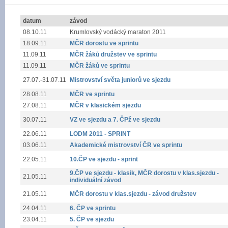
datum
závod
08.10.11
Krumlovský vodácký maraton 2011
18.09.11
MČR dorostu ve sprintu
11.09.11
MČR žáků družstev ve sprintu
11.09.11
MČR žáků ve sprintu
27.07.-31.07.11
Mistrovství světa juniorů ve sjezdu
28.08.11
MČR ve sprintu
27.08.11
MČR v klasickém sjezdu
30.07.11
VZ ve sjezdu a 7. ČPž ve sjezdu
22.06.11
LODM 2011 - SPRINT
03.06.11
Akademické mistrovství ČR ve sprintu
22.05.11
10.ČP ve sjezdu - sprint
9.ČP ve sjezdu - klasik, MČR dorostu v klas.sjezdu -
21.05.11
individuální závod
21.05.11
MČR dorostu v klas.sjezdu - závod družstev
24.04.11
6. ČP ve sprintu
23.04.11
5. ČP ve sjezdu