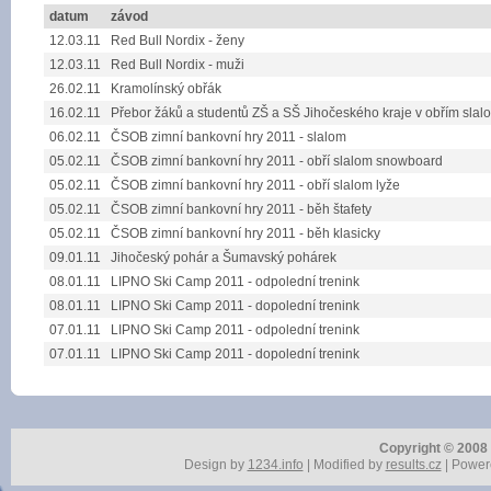
datum
závod
12.03.11
Red Bull Nordix - ženy
12.03.11
Red Bull Nordix - muži
26.02.11
Kramolínský obřák
16.02.11
Přebor žáků a studentů ZŠ a SŠ Jihočeského kraje v obřím slal
06.02.11
ČSOB zimní bankovní hry 2011 - slalom
05.02.11
ČSOB zimní bankovní hry 2011 - obří slalom snowboard
05.02.11
ČSOB zimní bankovní hry 2011 - obří slalom lyže
05.02.11
ČSOB zimní bankovní hry 2011 - běh štafety
05.02.11
ČSOB zimní bankovní hry 2011 - běh klasicky
09.01.11
Jihočeský pohár a Šumavský pohárek
08.01.11
LIPNO Ski Camp 2011 - odpolední trenink
08.01.11
LIPNO Ski Camp 2011 - dopolední trenink
07.01.11
LIPNO Ski Camp 2011 - odpolední trenink
07.01.11
LIPNO Ski Camp 2011 - dopolední trenink
Copyright © 2008 r
Design by
1234.info
| Modified by
results.cz
| Power