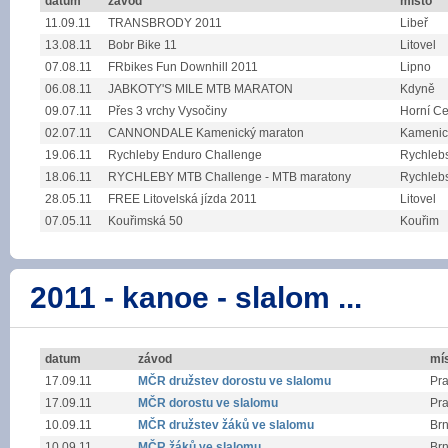
datum
závod
místo
11.09.11
TRANSBRODY 2011
Libeř
13.08.11
Bobr Bike 11
Litovel
07.08.11
FRbikes Fun Downhill 2011
Lipno
06.08.11
JABKOTY'S MILE MTB MARATON
Kdyně
09.07.11
Přes 3 vrchy Vysočiny
Horní C
02.07.11
CANNONDALE Kamenický maraton
Kamenic
19.06.11
Rychleby Enduro Challenge
Rychlebs
18.06.11
RYCHLEBY MTB Challenge - MTB maratony
Rychlebs
28.05.11
FREE Litovelská jízda 2011
Litovel
07.05.11
Kouřimská 50
Kouřim
2011 - kanoe - slalom ...
datum
závod
mí
17.09.11
MČR družstev dorostu ve slalomu
Pra
17.09.11
MČR dorostu ve slalomu
Pra
10.09.11
MČR družstev žáků ve slalomu
Br
10.09.11
MČR žáků ve slalomu
Br