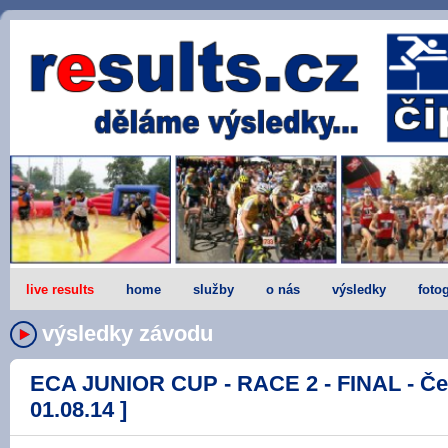
live results
home
služby
o nás
výsledky
fotog
výsledky závodu
ECA JUNIOR CUP - RACE 2 - FINAL - Če
01.08.14 ]