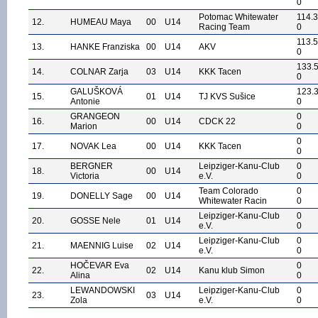
0
Potomac Whitewater
114.
12.
HUMEAU Maya
00
U14
Racing Team
0
113.
13.
HANKE Franziska
00
U14
AKV
0
133.
14.
COLNAR Zarja
03
U14
KKK Tacen
0
GALUŠKOVÁ
123.
15.
01
U14
TJ KVS Sušice
Antonie
0
GRANGEON
0
16.
00
U14
CDCK 22
Marion
0
0
17.
NOVAK Lea
00
U14
KKK Tacen
0
BERGNER
Leipziger-Kanu-Club
0
18.
00
U14
Victoria
e.V.
0
Team Colorado
0
19.
DONELLY Sage
00
U14
Whitewater Racin
0
Leipziger-Kanu-Club
0
20.
GOSSE Nele
01
U14
e.V.
0
Leipziger-Kanu-Club
0
21.
MAENNIG Luise
02
U14
e.V.
0
HOČEVAR Eva
0
22.
02
U14
Kanu klub Simon
Alina
0
LEWANDOWSKI
Leipziger-Kanu-Club
0
23.
03
U14
Zola
e.V.
0