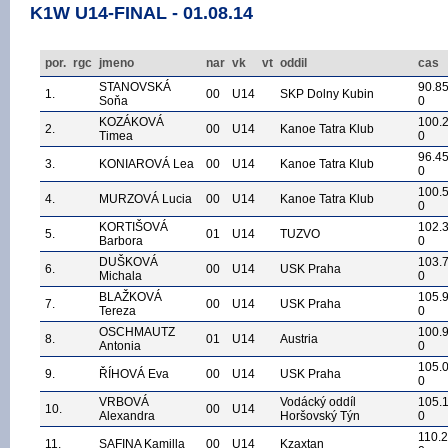
K1W U14-FINAL - 01.08.14
por.
rgc
jmeno
nar
vk
vt
oddil
cas
STANOVSKÁ
90.8
1.
00
U14
SKP Dolny Kubin
Soňa
0
KOZÁKOVÁ
100.
2.
00
U14
Kanoe Tatra Klub
Timea
0
96.4
3.
KONIAROVÁ Lea
00
U14
Kanoe Tatra Klub
0
100.
4.
MURZOVÁ Lucia
00
U14
Kanoe Tatra Klub
0
KORTIŠOVÁ
102.
5.
01
U14
TUZVO
Barbora
0
DUŠKOVÁ
103.
6.
00
U14
USK Praha
Michala
0
BLAŽKOVÁ
105.
7.
00
U14
USK Praha
Tereza
0
OSCHMAUTZ
100.
8.
01
U14
Austria
Antonia
0
105.
9.
ŘÍHOVÁ Eva
00
U14
USK Praha
0
VRBOVÁ
Vodácký oddíl
105.
10.
00
U14
Alexandra
Horšovský Týn
0
110.
11.
SAFINA Kamilla
00
U14
Kzaxtan