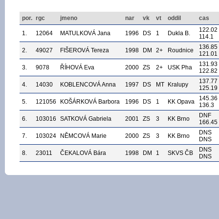
por.
rgc
jmeno
nar
vk
vt
oddil
cas
122.02
1.
12064
MATULKOVÁ Jana
1996
DS
1
Dukla B.
114.1
136.85
2.
49027
FIŠEROVÁ Tereza
1998
DM
2+
Roudnice
121.01
131.93
3.
9078
ŘÍHOVÁ Eva
2000
ZS
2+
USK Pha
122.82
137.77
4.
14030
KOBLENCOVÁ Anna
1997
DS
MT
Kralupy
125.19
145.36
5.
121056
KOŠÁRKOVÁ Barbora
1996
DS
1
KK Opava
136.3
DNF
6.
103016
SATKOVÁ Gabriela
2001
ZS
3
KK Brno
166.45
DNS
7.
103024
NĚMCOVÁ Marie
2000
ZS
3
KK Brno
DNS
DNS
8.
23011
ČEKALOVÁ Bára
1998
DM
1
SKVS ČB
DNS