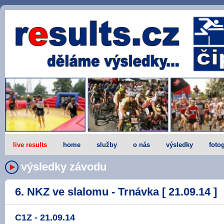
live results
home
služby
o nás
výsledky
fotog
výsledky závodu
6. NKZ ve slalomu - Trnávka [ 21.09.14 ]
C1Z - 21.09.14