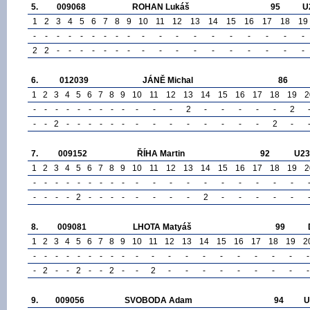
5.
009068
ROHAN Lukáš
95
U
1
2
3
4
5
6
7
8
9
10
11
12
13
14
15
16
17
18
19
-
-
-
-
-
-
-
-
-
-
-
-
-
-
-
-
-
-
-
2
2
-
-
-
-
-
-
-
-
-
-
-
-
-
-
-
-
-
6.
012039
JÁNĚ Michal
86
1
2
3
4
5
6
7
8
9
10
11
12
13
14
15
16
17
18
19
2
-
-
-
-
-
-
-
-
-
-
-
-
2
-
-
-
-
-
2
-
-
2
-
-
-
-
-
-
-
-
-
-
-
-
-
-
2
-
7.
009152
ŘÍHA Martin
92
U23
1
2
3
4
5
6
7
8
9
10
11
12
13
14
15
16
17
18
19
2
-
-
-
-
-
-
-
-
-
-
-
-
-
-
-
-
-
-
-
-
-
-
-
2
-
-
-
-
-
-
-
-
2
-
-
-
-
-
8.
009081
LHOTA Matyáš
99
1
2
3
4
5
6
7
8
9
10
11
12
13
14
15
16
17
18
19
2
-
-
-
-
-
-
-
-
-
-
-
-
-
-
-
-
-
-
-
-
-
2
-
-
2
-
-
2
-
-
2
-
-
-
-
-
-
-
-
-
9.
009056
SVOBODA Adam
94
U