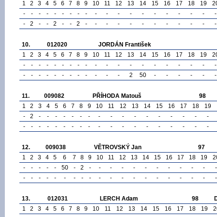
1
2
3
4
5
6
7
8
9
10
11
12
13
14
15
16
17
18
19
2
-
-
-
-
-
-
-
-
-
-
-
-
-
-
-
-
-
-
-
-
-
2
-
-
2
-
-
2
-
-
-
-
-
-
-
-
-
-
-
-
10.
012020
JORDÁN František
1
2
3
4
5
6
7
8
9
10
11
12
13
14
15
16
17
18
19
2
-
-
-
-
-
-
-
-
-
-
-
-
-
-
-
-
-
-
-
-
-
-
-
-
-
-
-
-
-
-
-
-
2
50
-
-
-
-
-
-
11.
009082
PŘÍHODA Matouš
98
1
2
3
4
5
6
7
8
9
10
11
12
13
14
15
16
17
18
19
-
2
-
-
-
-
-
-
-
-
-
-
-
-
-
-
-
-
-
-
-
-
-
-
-
-
-
-
-
-
-
-
-
-
-
-
-
-
12.
009038
VĚTROVSKÝ Jan
97
1
2
3
4
5
6
7
8
9
10
11
12
13
14
15
16
17
18
19
2
-
-
-
-
-
50
-
2
-
-
-
-
-
-
-
-
-
-
-
-
-
-
-
-
-
-
-
-
-
-
-
-
-
-
-
-
-
-
-
-
13.
012031
LERCH Adam
98
1
2
3
4
5
6
7
8
9
10
11
12
13
14
15
16
17
18
19
2