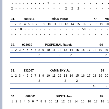
-
-
-
-
-
-
-
-
-
2
-
-
-
-
-
-
-
-
-
-
2
-
-
-
-
-
-
-
-
-
-
-
2
2
2
-
-
-
-
-
31.
008016
MÍKA Viktor
77
V
1
2
3
4
5
6
7
8
9
10
11
12
13
14
15
16
17
18
19
20
-
2
50
-
-
-
-
-
-
-
-
-
-
-
-
50
-
-
-
-
-
-
-
-
-
-
-
-
-
-
-
-
-
-
-
-
-
-
-
-
32.
023039
POSPÍCHAL Radek
94
1
2
3
4
5
6
7
8
9
10
11
12
13
14
15
16
17
18
19
20
-
-
-
-
-
-
-
2
-
-
-
2
-
2
-
-
-
-
-
2
33.
132007
KAMINSKÝ Jan
99
1
2
3
4
5
6
7
8
9
10
11
12
13
14
15
16
17
18
19
20
-
-
-
-
-
-
-
2
-
-
-
-
2
-
2
-
-
-
-
-
-
-
-
-
-
-
-
-
-
-
-
-
-
-
-
-
-
50
-
2
34.
009001
BUSTA Jan
89
1
2
3
4
5
6
7
8
9
10
11
12
13
14
15
16
17
18
1