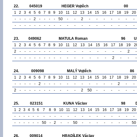
22.
045019
HEGER Vojtěch
00
1
2
3
4
5
6
7
8
9
10
11
12
13
14
15
16
17
18
19
20
-
-
-
-
2
-
-
-
-
50
-
-
2
-
-
-
-
-
-
-
-
-
-
-
-
-
-
-
-
-
-
-
-
-
-
-
-
-
-
-
23.
049062
MATULA Roman
96
U
1
2
3
4
5
6
7
8
9
10
11
12
13
14
15
16
17
18
19
2
2
-
-
-
-
-
-
-
-
-
-
-
-
-
-
-
-
-
2
-
-
-
-
-
-
-
-
-
-
-
-
-
-
-
-
-
2
-
-
-
24.
009098
MALÝ Vojtěch
86
1
2
3
4
5
6
7
8
9
10
11
12
13
14
15
16
17
18
19
20
-
-
-
-
-
2
-
-
-
-
-
-
-
-
-
-
-
2
-
-
2
-
-
-
-
-
-
-
-
-
-
-
2
50
-
-
-
-
-
-
25.
023151
KUNA Václav
98
1
2
3
4
5
6
7
8
9
10
11
12
13
14
15
16
17
18
19
20
-
-
-
-
-
-
-
-
-
-
-
-
-
-
-
-
-
-
-
-
-
-
-
-
-
-
50
-
2
-
-
50
-
-
-
-
-
-
-
50
26.
009014
HRADÍLEK Václav