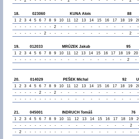
-
-
2
-
-
-
-
-
-
-
2
-
-
-
-
-
-
-
2
-
18.
023060
KUNA Alois
88
1
2
3
4
5
6
7
8
9
10
11
12
13
14
15
16
17
18
19
2
-
-
-
-
-
-
-
-
2
-
-
-
-
-
-
-
-
-
-
-
-
-
-
-
-
-
2
-
-
-
-
-
-
-
-
-
-
-
2
-
19.
012033
MRÚZEK Jakub
95
1
2
3
4
5
6
7
8
9
10
11
12
13
14
15
16
17
18
19
20
-
-
-
-
-
-
-
-
-
-
-
-
-
-
-
-
-
-
2
-
20.
014029
PEŠEK Michal
92
U
1
2
3
4
5
6
7
8
9
10
11
12
13
14
15
16
17
18
19
2
-
-
-
-
-
2
-
-
2
-
-
-
-
-
-
-
-
-
-
-
-
-
-
-
-
-
-
-
-
-
-
-
-
-
-
-
-
-
-
-
21.
045001
INDRUCH Tomáš
76
1
2
3
4
5
6
7
8
9
10
11
12
13
14
15
16
17
18
19
2
-
-
-
-
-
-
-
-
-
-
-
-
-
-
-
-
-
-
2
-
2
-
-
-
-
-
-
-
-
-
-
-
-
-
-
-
-
-