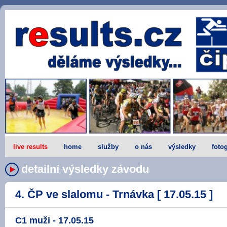
live results
home
služby
o nás
výsledky
fotog
detailní výsledky závodu
4. ČP ve slalomu - Trnávka [ 17.05.15 ]
C1 muži - 17.05.15