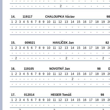
-
-
-
-
-
-
-
-
-
-
-
-
-
-
-
-
-
-
-
-
-
-
-
-
-
-
-
-
-
-
2
-
-
-
-
-
-
-
14.
119117
CHALOUPKA Václav
98
1
2
3
4
5
6
7
8
9
10
11
12
13
14
15
16
17
18
19
2
-
-
-
-
-
-
-
-
-
-
-
-
-
-
-
-
-
-
-
-
-
-
-
-
-
-
-
-
-
-
-
-
-
-
-
-
-
-
-
-
15.
009021
HAVLÍČEK Jan
82
1
2
3
4
5
6
7
8
9
10
11
12
13
14
15
16
17
18
19
2
-
-
-
-
-
-
-
-
-
-
-
-
-
-
-
-
-
-
-
-
-
2
-
-
-
-
-
-
-
-
-
-
2
-
-
-
-
-
2
-
16.
119105
NOVOTNÝ Jan
98
1
2
3
4
5
6
7
8
9
10
11
12
13
14
15
16
17
18
19
2
-
-
-
-
-
-
-
-
-
-
-
-
-
2
-
-
-
-
-
-
-
-
-
-
-
-
-
-
-
-
-
-
-
-
-
-
-
-
-
-
17.
012014
HEGER Tomáš
98
1
2
3
4
5
6
7
8
9
10
11
12
13
14
15
16
17
18
19
2
-
-
-
-
-
-
-
-
-
-
-
-
-
-
-
-
-
-
-
-