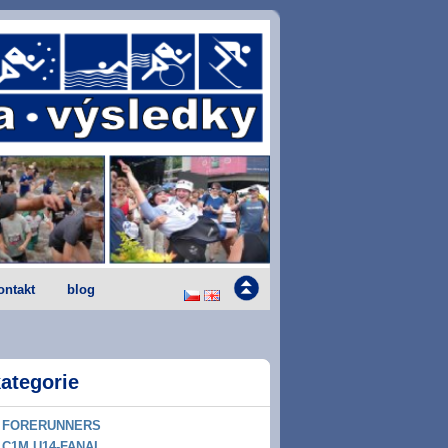
ontakt
blog
ategorie
FORERUNNERS
C1M U14-FANAL