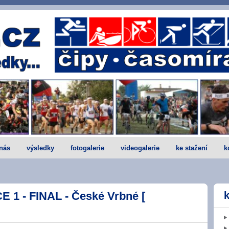
nás
výsledky
fotogalerie
videogalerie
ke stažení
k
1 - FINAL - České Vrbné [
k