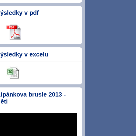
ýsledky v pdf
ýsledky v excelu
ipánkova brusle 2013 -
ěti