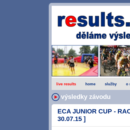
live results
home
služby
o 
výsledky závodu
ECA JUNIOR CUP - RACE 
30.07.15 ]