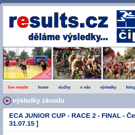
live results
home
služby
o nás
výsledky
fotog
výsledky závodu
ECA JUNIOR CUP - RACE 2 - FINAL - Če
31.07.15 ]