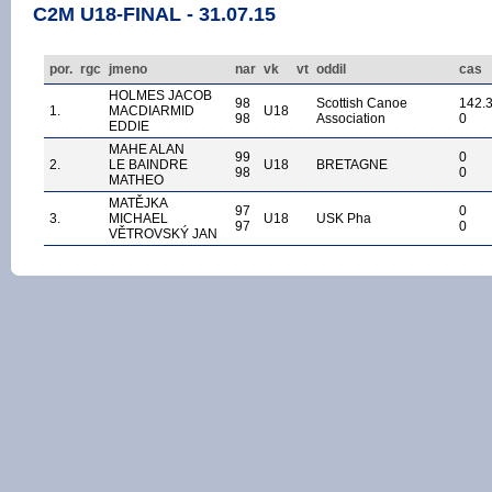
C2M U18-FINAL - 31.07.15
por.
rgc
jmeno
nar
vk
vt
oddil
cas
HOLMES JACOB
98
Scottish Canoe
142.
1.
MACDIARMID
U18
98
Association
0
EDDIE
MAHE ALAN
99
0
2.
LE BAINDRE
U18
BRETAGNE
98
0
MATHEO
MATĚJKA
97
0
3.
MICHAEL
U18
USK Pha
97
0
VĚTROVSKÝ JAN