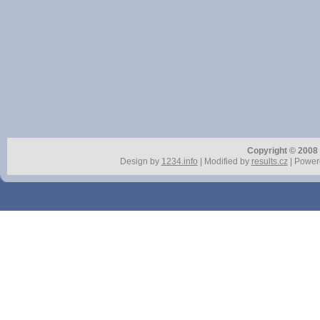
Copyright © 2008 r
Design by
1234.info
| Modified by
results.cz
| Power