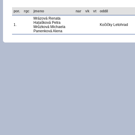
por.
rgc
jmeno
nar
vk
vt
oddil
Mrázová Renata
Halašková Petra
1.
Kočičky Letohrad
Mrůzková Michaela
Panenková Alena