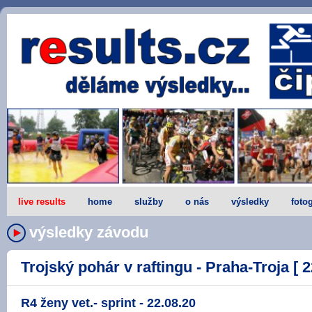
live results
home
služby
o nás
výsledky
fotog
výsledky závodu
Trojský pohár v raftingu - Praha-Troja [ 2
R4 ženy vet.- sprint - 22.08.20