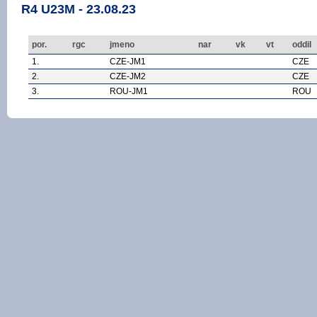
R4 U23M - 23.08.23
por.
rgc
jmeno
nar
vk
vt
oddil
1.
CZE-JM1
CZE
2.
CZE-JM2
CZE
3.
ROU-JM1
ROU