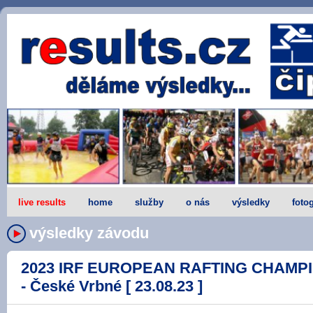
live results
home
služby
o nás
výsledky
fotog
výsledky závodu
2023 IRF EUROPEAN RAFTING CHAMPI
- České Vrbné [ 23.08.23 ]