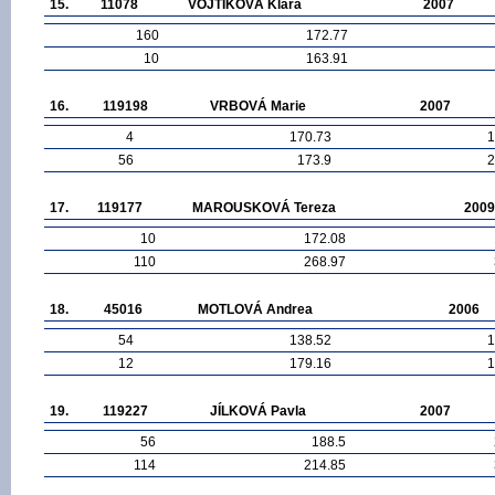
15.
11078
VOJTÍKOVÁ Klára
2007
160
172.77
10
163.91
16.
119198
VRBOVÁ Marie
2007
4
170.73
1
56
173.9
2
17.
119177
MAROUSKOVÁ Tereza
2009
10
172.08
110
268.97
18.
45016
MOTLOVÁ Andrea
2006
54
138.52
1
12
179.16
1
19.
119227
JÍLKOVÁ Pavla
2007
56
188.5
114
214.85