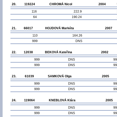
20.
119224
CHROMÁ Nicol
2004
116
222.9
64
190.24
21.
66017
HOJDOVÁ Markéta
2007
110
164.26
999
DNS
22.
12038
BEKOVÁ Kateřina
2002
999
DNS
99
999
DNS
99
23.
61039
SAMKOVÁ Olga
2005
999
DNS
99
999
DNS
99
24.
119064
KNEBLOVÁ Klára
2005
999
DNS
99
999
DNS
99