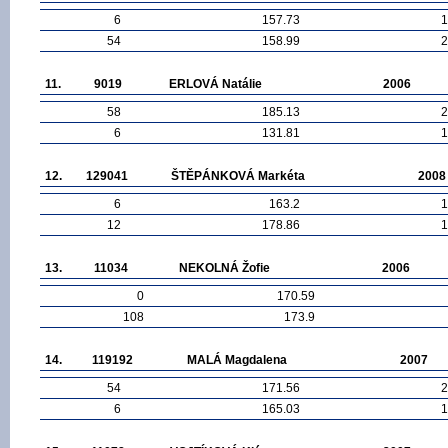
6
157.73
1
54
158.99
2
11.
9019
ERLOVÁ Natálie
2006
58
185.13
2
6
131.81
1
12.
129041
ŠTĚPÁNKOVÁ Markéta
2008
6
163.2
1
12
178.86
1
13.
11034
NEKOLNÁ Žofie
2006
0
170.59
108
173.9
14.
119192
MALÁ Magdalena
2007
54
171.56
2
6
165.03
1