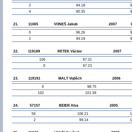
2
94.18
4
90.35
21.
11065
VONEŠ Jakub
2007
0
96.26
2
94.19
22.
119189
RETEK Václav
2007
106
97.31
0
97.23
23.
119191
MALÝ Vojtěch
2006
0
98.75
102
101.39
24.
57157
BEIER Alva
2005
56
106.21
1
2
99.14
1