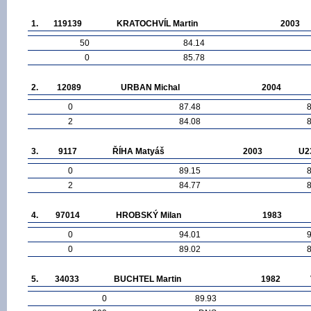
1.
119139
KRATOCHVÍL Martin
2003
50
84.14
0
85.78
2.
12089
URBAN Michal
2004
0
87.48
2
84.08
3.
9117
ŘÍHA Matyáš
2003
U2
0
89.15
2
84.77
4.
97014
HROBSKÝ Milan
1983
0
94.01
0
89.02
5.
34033
BUCHTEL Martin
1982
0
89.93