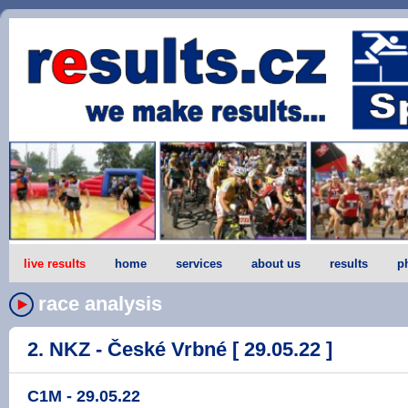
live results
home
services
about us
results
p
race analysis
2. NKZ - České Vrbné [ 29.05.22 ]
C1M - 29.05.22