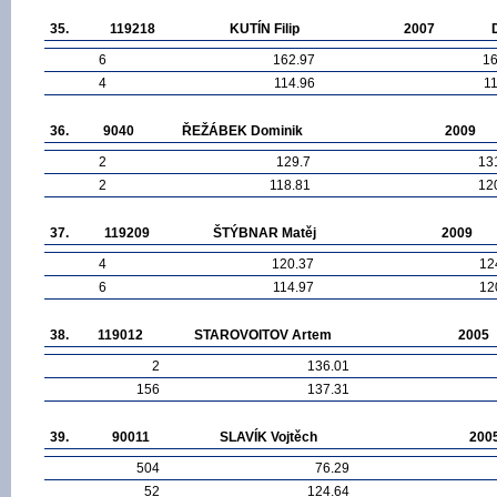
35.
119218
KUTÍN Filip
2007
6
162.97
16
4
114.96
1
36.
9040
ŘEŽÁBEK Dominik
2009
2
129.7
13
2
118.81
12
37.
119209
ŠTÝBNAR Matěj
2009
4
120.37
12
6
114.97
12
38.
119012
STAROVOITOV Artem
2005
2
136.01
156
137.31
39.
90011
SLAVÍK Vojtěch
200
504
76.29
52
124.64