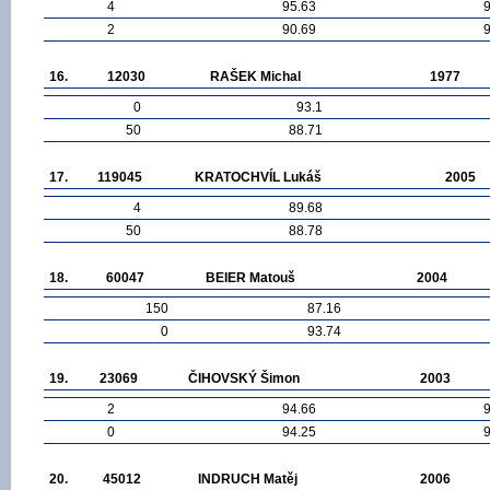
4
95.63
2
90.69
16.
12030
RAŠEK Michal
1977
0
93.1
50
88.71
17.
119045
KRATOCHVÍL Lukáš
2005
4
89.68
50
88.78
18.
60047
BEIER Matouš
2004
150
87.16
0
93.74
19.
23069
ČIHOVSKÝ Šimon
2003
2
94.66
0
94.25
20.
45012
INDRUCH Matěj
2006