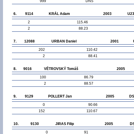
999
DNS
6.
9114
KRÁL Adam
2003
U2
2
115.46
2
88.23
7.
12088
URBAN Daniel
2001
202
110.42
2
88.41
8.
9016
VĚTROVSKÝ Tomáš
2005
100
86.79
2
88.57
9.
9129
POLLERT Jan
2005
D
0
90.66
152
110.67
10.
9130
JIRAS Filip
2005
D
0
91