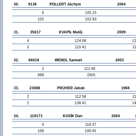
30.
9136
POLLERT Jáchym
2004
6
105.15
102
102.93
31.
35017
KVAPIL Matěj
2009
4
124.08
12
2
110.41
1
32.
66018
WENDL Samuel
2003
2
112.46
999
DNS
33.
23088
PRÜHER Jakub
1968
2
112.58
1
2
138.41
14
34.
119173
KOSÍK Dan
2004
0
118.37
106
100.45