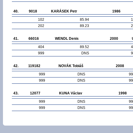
40.
9018
KARÁSEK Petr
1986
102
85.94
1
202
89.23
2
41.
66016
WENDL Denis
2000
404
89.52
4
999
DNS
9
42.
119182
NOVÁK Tobiáš
2008
999
DNS
99
999
DNS
99
43.
12077
KUNA Václav
1998
999
DNS
99
999
DNS
99