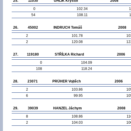
25.
11030
UHLÍK Kryštof
2008
0
102.34
1
54
108.11
26.
45002
INDRUCH Tomáš
2008
2
101.78
10
2
120.08
12
27.
119180
STŘÍLKA Richard
2006
0
104.09
108
118.24
28.
23071
PRÜHER Vojtěch
2006
2
103.86
10
6
99.95
10
29.
39039
HANZEL Jáchym
2008
8
108.86
11
2
104.03
10