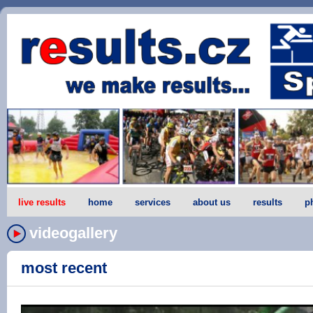
live results
home
services
about us
results
p
videogallery
most recent