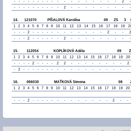
-
-
-
-
-
-
-
-
-
-
-
-
-
-
-
-
-
-
2
-
-
-
-
-
-
-
-
-
-
-
2
-
-
-
-
-
-
-
-
-
14.
121070
PÍŠALOVÁ Karolína
09
ZS
3
1
2
3
4
5
6
7
8
9
10
11
12
13
14
15
16
17
18
19
2
-
-
-
2
-
-
-
-
-
-
-
-
-
-
-
-
2
-
-
-
-
-
2
-
-
-
-
-
-
2
-
-
-
-
-
-
-
-
-
15.
112054
KOPLÍKOVÁ Adéla
09
1
2
3
4
5
6
7
8
9
10
11
12
13
14
15
16
17
18
19
20
-
-
-
-
2
-
-
-
-
2
2
-
-
-
-
-
-
-
-
2
-
2
-
-
-
-
-
-
-
-
-
-
-
-
-
-
-
-
-
-
16.
066030
MAŤKOVÁ Simona
08
1
2
3
4
5
6
7
8
9
10
11
12
13
14
15
16
17
18
19
20
-
-
-
2
-
-
-
-
-
-
-
-
-
-
-
-
-
2
-
-