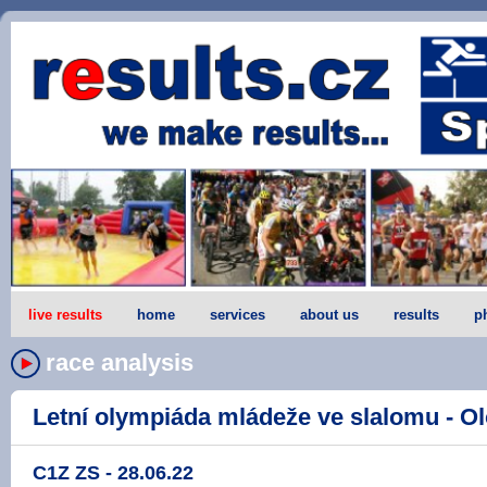
live results
home
services
about us
results
p
race analysis
Letní olympiáda mládeže ve slalomu - Ol
C1Z ZS - 28.06.22