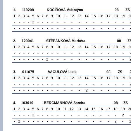
1.
119208
KOČÍŘOVÁ Valentýna
08
ZS
1
2
3
4
5
6
7
8
9
10
11
12
13
14
15
16
17
18
19
2
-
-
-
-
2
-
-
-
-
-
-
-
-
-
-
-
-
-
-
-
-
-
-
-
-
-
-
-
-
-
-
-
-
-
-
-
-
-
-
2.
129041
ŠTĚPÁNKOVÁ Markéta
08
Z
1
2
3
4
5
6
7
8
9
10
11
12
13
14
15
16
17
18
19
2
-
-
-
-
-
-
-
-
-
-
-
-
-
-
-
-
-
-
-
-
-
-
-
-
-
-
-
2
-
-
-
-
-
-
-
-
-
-
-
3.
011075
VACULOVÁ Lucie
08
ZS
1
2
3
4
5
6
7
8
9
10
11
12
13
14
15
16
17
18
19
2
-
-
-
-
-
-
-
-
-
-
-
-
-
-
-
-
-
-
-
-
-
-
-
-
-
-
-
-
-
-
-
-
2
-
-
-
-
-
-
4.
103010
BERGMANNOVÁ Sandra
08
ZS
1
2
3
4
5
6
7
8
9
10
11
12
13
14
15
16
17
18
19
2
-
-
-
-
2
-
-
-
-
-
-
-
-
-
-
-
-
-
2
-
-
2
-
-
-
-
-
-
-
-
-
-
-
-
-
-
-
2
-