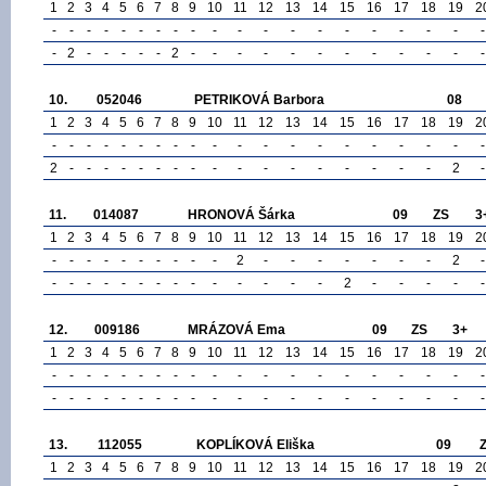
1
2
3
4
5
6
7
8
9
10
11
12
13
14
15
16
17
18
19
2
-
-
-
-
-
-
-
-
-
-
-
-
-
-
-
-
-
-
-
-
-
2
-
-
-
-
-
2
-
-
-
-
-
-
-
-
-
-
-
-
10.
052046
PETRIKOVÁ Barbora
08
1
2
3
4
5
6
7
8
9
10
11
12
13
14
15
16
17
18
19
2
-
-
-
-
-
-
-
-
-
-
-
-
-
-
-
-
-
-
-
-
2
-
-
-
-
-
-
-
-
-
-
-
-
-
-
-
-
-
2
-
11.
014087
HRONOVÁ Šárka
09
ZS
3
1
2
3
4
5
6
7
8
9
10
11
12
13
14
15
16
17
18
19
2
-
-
-
-
-
-
-
-
-
-
2
-
-
-
-
-
-
-
2
-
-
-
-
-
-
-
-
-
-
-
-
-
-
-
2
-
-
-
-
-
12.
009186
MRÁZOVÁ Ema
09
ZS
3+
1
2
3
4
5
6
7
8
9
10
11
12
13
14
15
16
17
18
19
2
-
-
-
-
-
-
-
-
-
-
-
-
-
-
-
-
-
-
-
-
-
-
-
-
-
-
-
-
-
-
-
-
-
-
-
-
-
-
-
-
13.
112055
KOPLÍKOVÁ Eliška
09
1
2
3
4
5
6
7
8
9
10
11
12
13
14
15
16
17
18
19
2