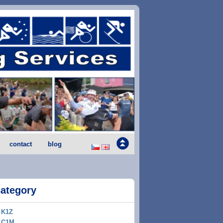
contact
blog
category
K1Z
C1M