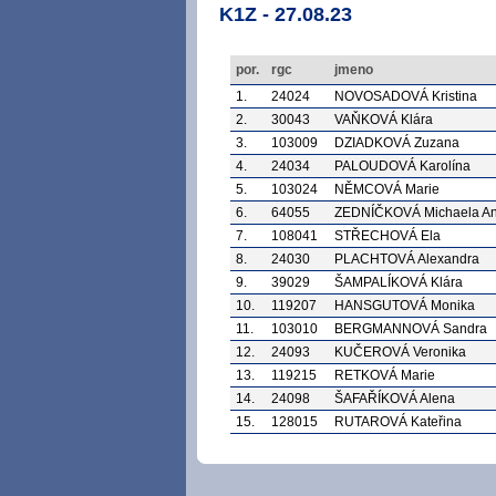
K1Z - 27.08.23
por.
rgc
jmeno
1.
24024
NOVOSADOVÁ Kristina
2.
30043
VAŇKOVÁ Klára
3.
103009
DZIADKOVÁ Zuzana
4.
24034
PALOUDOVÁ Karolína
5.
103024
NĚMCOVÁ Marie
6.
64055
ZEDNÍČKOVÁ Michaela A
7.
108041
STŘECHOVÁ Ela
8.
24030
PLACHTOVÁ Alexandra
9.
39029
ŠAMPALÍKOVÁ Klára
10.
119207
HANSGUTOVÁ Monika
11.
103010
BERGMANNOVÁ Sandra
12.
24093
KUČEROVÁ Veronika
13.
119215
RETKOVÁ Marie
14.
24098
ŠAFAŘÍKOVÁ Alena
15.
128015
RUTAROVÁ Kateřina