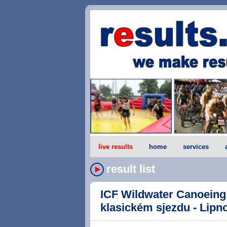
live results
home
services
result list
ICF Wildwater Canoeing
klasickém sjezdu - Lipno 