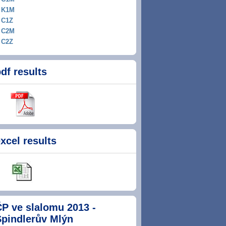
K1M
C1Z
C2M
C2Z
df results
xcel results
P ve slalomu 2013 -
Špindlerův Mlýn