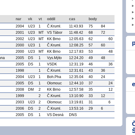
nar
vk
vt
oddil
cas
body
2004
U23
1
Č.Kruml.
11:43.93
75
84
2001
U23
MT
VS Tábor
11:48.42
68
72
2002
U23
MT
KK Brno
12:05.63
62
60
p
2000
U23
1
Č.Kruml.
12:08.25
57
60
2000
U23
MT
KK Brno
12:17.83
53
48
nna
2005
DS
1
Vys.Mýto
12:24.20
49
48
2005
DS
1
VSDK
12:31.19
46
36
1998
1
Č.Kruml.
12:31.61
43
36
2004
U23
1
Boh.Pha
12:35.04
40
24
e
2005
DS
1
Olomouc
12:44.10
37
24
2008
DM
2
KK Brno
12:57.58
35
12
1999
2
Č.Kruml.
13:10.90
33
12
2003
U23
2
Olomouc
13:19.81
31
6
2006
DS
2
Č.Kruml.
13:53.16
29
6
2005
DS
1
VS Desná
DNS
Č