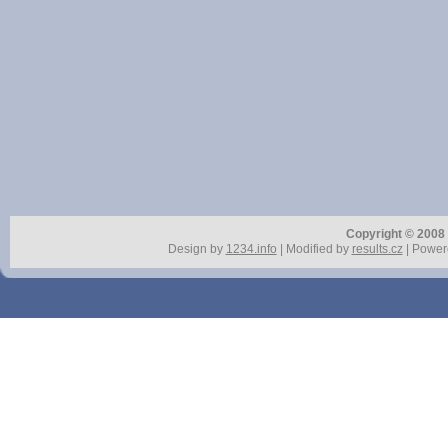
Copyright © 2008 r
Design by
1234.info
| Modified by
results.cz
| Power