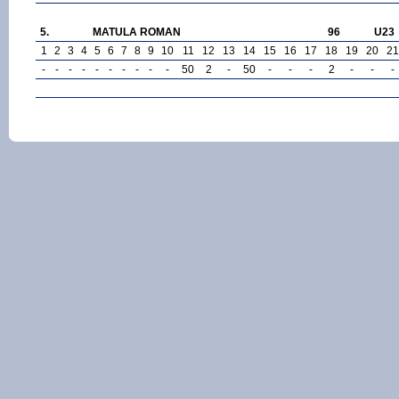
5.
MATULA ROMAN
96
U23
1
2
3
4
5
6
7
8
9
10
11
12
13
14
15
16
17
18
19
20
21
-
-
-
-
-
-
-
-
-
-
50
2
-
50
-
-
-
2
-
-
-