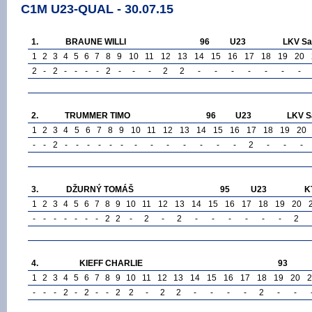
C1M U23-QUAL - 30.07.15
1.
BRAUNE WILLI
96
U23
LKV Sa
1
2
3
4
5
6
7
8
9
10
11
12
13
14
15
16
17
18
19
20
2
-
2
-
-
-
-
2
-
-
-
2
2
-
-
-
-
-
-
-
2.
TRUMMER TIMO
96
U23
LKV S
1
2
3
4
5
6
7
8
9
10
11
12
13
14
15
16
17
18
19
20
-
-
2
-
-
-
-
-
-
-
-
-
-
-
-
-
2
-
-
-
3.
DŽURNÝ TOMÁŠ
95
U23
K
1
2
3
4
5
6
7
8
9
10
11
12
13
14
15
16
17
18
19
20
-
-
-
-
-
-
-
2
2
-
2
-
2
-
-
-
-
-
-
2
4.
KIEFF CHARLIE
93
1
2
3
4
5
6
7
8
9
10
11
12
13
14
15
16
17
18
19
20
2
-
-
-
2
-
2
-
-
2
2
-
2
2
-
-
-
-
2
-
-