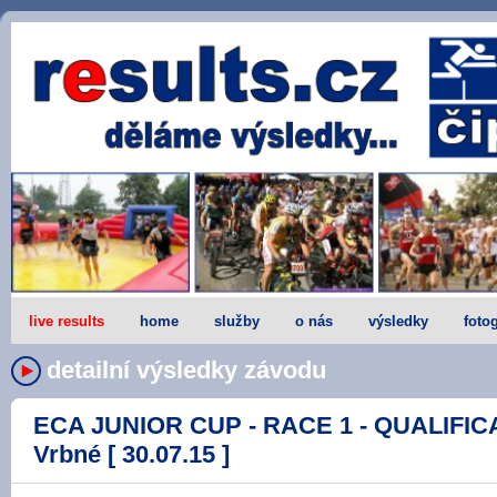
live results
home
služby
o nás
výsledky
fotog
detailní výsledky závodu
ECA JUNIOR CUP - RACE 1 - QUALIFICA
Vrbné [ 30.07.15 ]