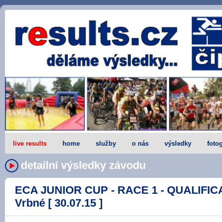
live results
home
služby
o nás
výsledky
fotog
detailní výsledky závodu
ECA JUNIOR CUP - RACE 1 - QUALIFICA
Vrbné [ 30.07.15 ]