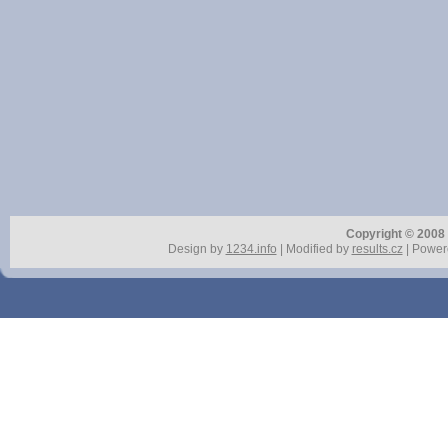
Copyright © 2008 r
Design by
1234.info
| Modified by
results.cz
| Power