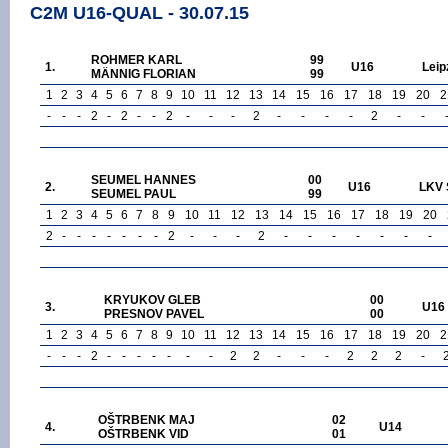
C2M U16-QUAL - 30.07.15
ROHMER KARL
99
1.
U16
Leip
MÄNNIG FLORIAN
99
1
2
3
4
5
6
7
8
9
10
11
12
13
14
15
16
17
18
19
20
2
-
-
-
2
-
2
-
-
2
-
-
-
2
-
-
-
-
2
-
-
SEUMEL HANNES
00
2.
U16
LKV 
SEUMEL PAUL
99
1
2
3
4
5
6
7
8
9
10
11
12
13
14
15
16
17
18
19
20
2
-
-
-
-
-
-
-
2
-
-
-
2
-
-
-
-
-
-
-
KRYUKOV GLEB
00
3.
U16
PRESNOV PAVEL
00
1
2
3
4
5
6
7
8
9
10
11
12
13
14
15
16
17
18
19
20
2
-
-
-
2
-
-
-
-
-
-
-
2
2
-
-
-
2
2
2
-
OŠTRBENK MAJ
02
4.
U14
OŠTRBENK VID
01