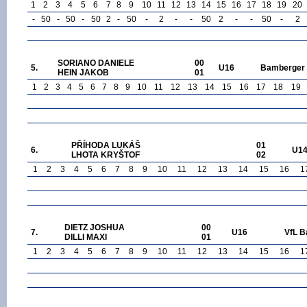
1
2
3
4
5
6
7
8
9
10
11
12
13
14
15
16
17
18
19
20
-
50
-
50
-
50
2
-
50
-
2
-
-
50
2
-
-
50
-
2
SORIANO DANIELE
00
5.
U16
Bamberger F
HEIN JAKOB
01
1
2
3
4
5
6
7
8
9
10
11
12
13
14
15
16
17
18
19
PŘÍHODA LUKÁŠ
01
6.
U1
LHOTA KRYŠTOF
02
1
2
3
4
5
6
7
8
9
10
11
12
13
14
15
16
1
DIETZ JOSHUA
00
7.
U16
VfL B
DILLI MAXI
01
1
2
3
4
5
6
7
8
9
10
11
12
13
14
15
16
1