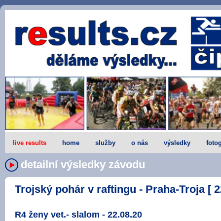
live results
home
služby
o nás
výsledky
fotog
detailní výsledky závodu
Trojský pohár v raftingu - Praha-Troja [ 2
R4 ženy vet.- slalom - 22.08.20