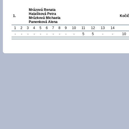
Mrázová Renata
Halašková Petra
1.
Kočič
Mrůzková Michaela
Panenková Alena
1
2
3
4
5
6
7
8
9
10
11
12
13
14
-
-
-
-
-
-
-
-
-
-
5
5
-
-
10