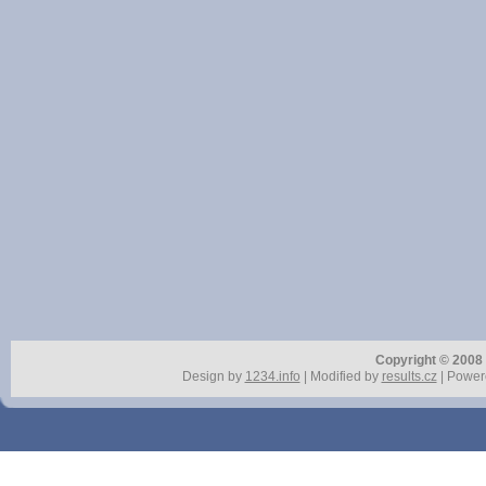
Copyright © 2008 r
Design by
1234.info
| Modified by
results.cz
| Power