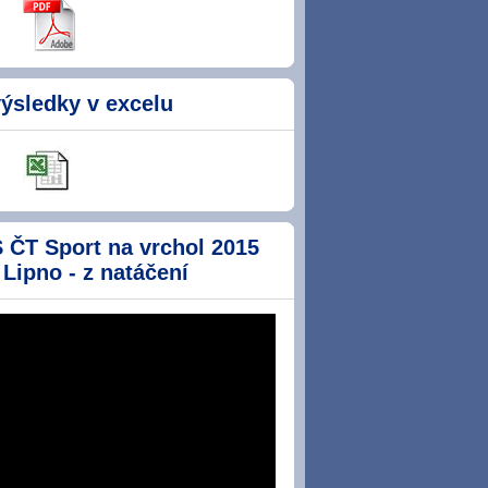
ýsledky v excelu
 ČT Sport na vrchol 2015
 Lipno - z natáčení