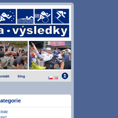
ontakt
blog
ategorie
R4M
R4Z