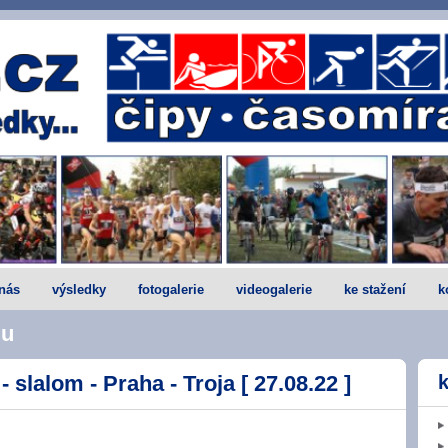
nás
výsledky
fotogalerie
videogalerie
ke stažení
k
du
- slalom - Praha - Troja [ 27.08.22 ]
k