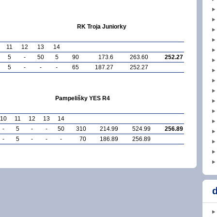
RK Troja Juniorky
11
12
13
14
5
-
50
5
90
173.6
263.60
252.27
5
-
-
-
65
187.27
252.27
Pampelišky YES R4
10
11
12
13
14
-
5
-
-
50
310
214.99
524.99
256.89
-
5
-
-
-
70
186.89
256.89
d