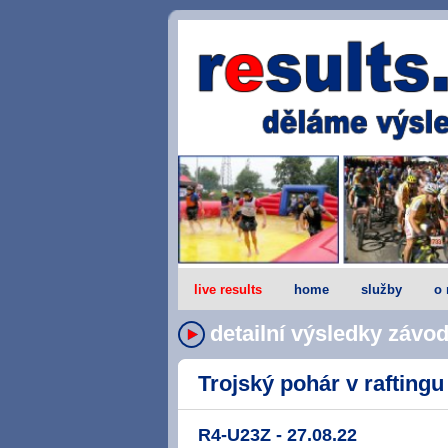
live results
home
služby
o 
detailní výsledky závo
Trojský pohár v raftingu 
R4-U23Z - 27.08.22