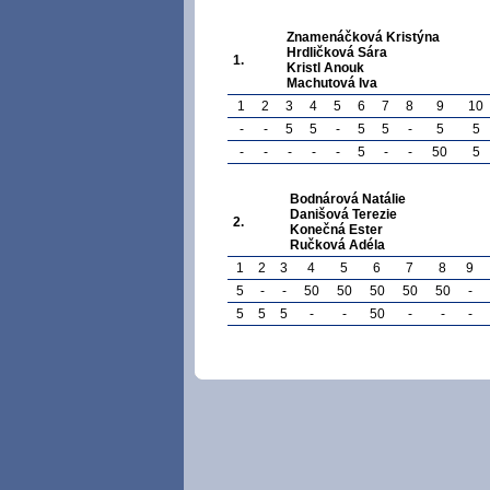
Znamenáčková Kristýna
Hrdličková Sára
1.
Kristl Anouk
Machutová Iva
1
2
3
4
5
6
7
8
9
10
-
-
5
5
-
5
5
-
5
5
-
-
-
-
-
5
-
-
50
5
Bodnárová Natálie
Danišová Terezie
2.
Konečná Ester
Ručková Adéla
1
2
3
4
5
6
7
8
9
5
-
-
50
50
50
50
50
-
5
5
5
-
-
50
-
-
-