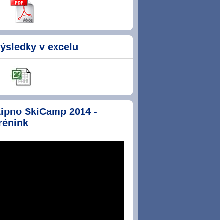
ýsledky v excelu
Lipno SkiCamp 2014 -
rénink