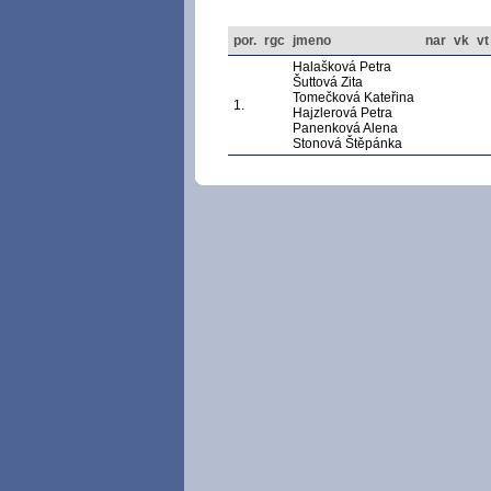
por.
rgc
jmeno
nar
vk
vt
Halašková Petra
Šuttová Zita
Tomečková Kateřina
1.
Hajzlerová Petra
Panenková Alena
Stonová Štěpánka