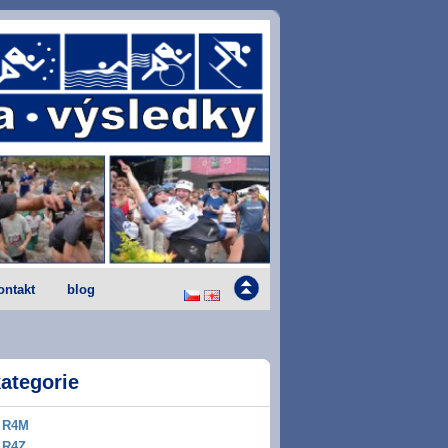
ontakt
blog
ategorie
R4M
R4Z