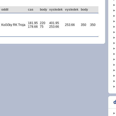
oddil
cas
body
vysledek
vysledek
body
181.95
220
401.95
Kočičky RK Troja
253.66
350
350
178.66
75
253.66
d