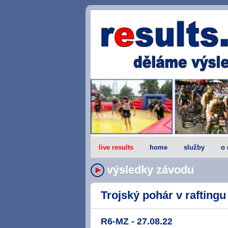
live results
home
služby
o 
výsledky závodu
Trojský pohár v raftingu 
R6-MZ - 27.08.22