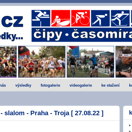
nás
výsledky
fotogalerie
videogalerie
ke stažení
k
- slalom - Praha - Troja [ 27.08.22 ]
k