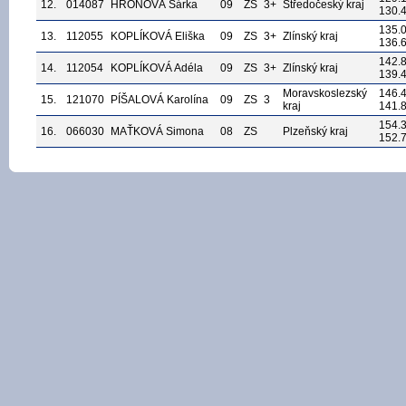
12.
014087
HRONOVÁ Šárka
09
ZS
3+
Středočeský kraj
130.
135.
13.
112055
KOPLÍKOVÁ Eliška
09
ZS
3+
Zlínský kraj
136.
142.
14.
112054
KOPLÍKOVÁ Adéla
09
ZS
3+
Zlínský kraj
139.
Moravskoslezský
146.
15.
121070
PÍŠALOVÁ Karolína
09
ZS
3
kraj
141.
154.
16.
066030
MAŤKOVÁ Simona
08
ZS
Plzeňský kraj
152.