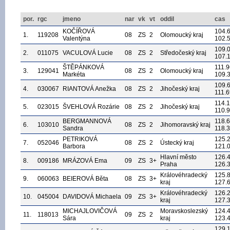
por.
rgc
jmeno
nar
vk
vt
oddil
cas
KOČÍŘOVÁ
104.
1.
119208
08
ZS
2
Olomoucký kraj
Valentýna
102.
109.
2.
011075
VACULOVÁ Lucie
08
ZS
2
Středočeský kraj
107.
ŠTĚPÁNKOVÁ
111.9
3.
129041
08
ZS
2
Olomoucký kraj
Markéta
109.
109.
4.
030067
RIANTOVÁ Anežka
08
ZS
2
Jihočeský kraj
111.6
114.
5.
023015
ŠVEHLOVÁ Rozárie
08
ZS
2
Jihočeský kraj
110.
BERGMANNOVÁ
118.
6.
103010
08
ZS
2
Jihomoravský kraj
Sandra
118.
PETRIKOVÁ
125.
7.
052046
08
ZS
2
Ústecký kraj
Barbora
121.
Hlavní město
126.
8.
009186
MRÁZOVÁ Ema
09
ZS
3+
Praha
126.
Královéhradecký
125.
9.
060063
BEIEROVÁ Běta
08
ZS
3+
kraj
127.
Královéhradecký
126.
10.
045004
DAVIDOVÁ Michaela
09
ZS
3+
kraj
127.
MICHAJLOVIČOVÁ
Moravskoslezský
124.
11.
118013
09
ZS
2
Sára
kraj
123.
129.