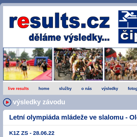
live results
home
služby
o nás
výsledky
fotog
výsledky závodu
Letní olympiáda mládeže ve slalomu - Ol
K1Z ZS - 28.06.22