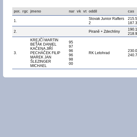
por.
rgc
jmeno
nar
vk
vt
oddil
cas
Slovak Junior Rafters
215.
1.
2
187.
190.
2.
Piraně + Zdechliny
218.
KREJČÍ MARTIN
95
BEŤÁK DANIEL
97
KAČENA JIŘÍ
96
230.
3.
PECHÁČEK FILIP
RK Letohrad
96
240.
MAREK JAN
98
ŠLEZINGER
00
MICHAEL