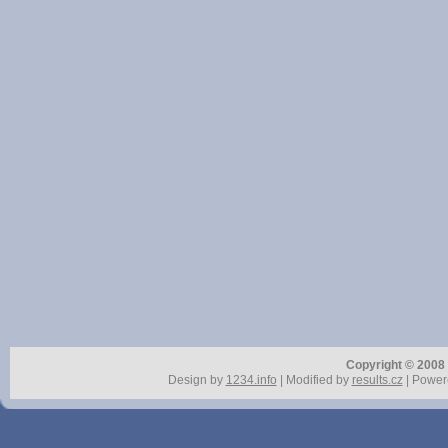
Copyright © 2008 r
Design by
1234.info
| Modified by
results.cz
| Power