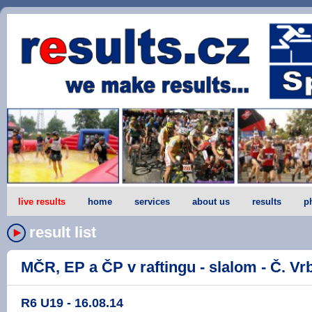
live results
home
services
about us
results
p
result list
MČR, EP a ČP v raftingu - slalom - Č. Vrb
R6 U19 - 16.08.14