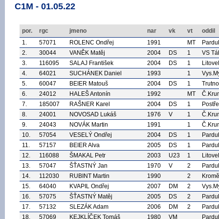
C1M - 01.05.22
por.
rgc
jmeno
nar
vk
vt
oddil
1.
57071
ROLENC Ondřej
1991
MT
Pardu
2.
30044
VANĚK Matěj
2004
DS
1
VS Tá
3.
116095
SALAJ František
2004
DS
1
Litove
4.
64021
SUCHÁNEK Daniel
1993
1
Vys.M
5.
60047
BEIER Matouš
2004
DS
1
Trutn
6.
24012
HALEŠ Antonín
1992
MT
Č.Kru
7.
185007
RAŠNER Karel
2004
DS
1
Postř
8.
24001
NOVOSAD Lukáš
1976
V
1
Č.Kru
9.
24043
NOVÁK Martin
1991
1
Č.Kru
10.
57054
VESELÝ Ondřej
2004
DS
1
Pardu
11.
57157
BEIER Alva
2005
DS
1
Pardu
12.
116088
ŠMAKAL Petr
2003
U23
1
Litove
13.
57047
ŠŤASTNÝ Jan
1970
V
2
Pardu
14.
112030
RUBINT Martin
1990
2
Kromě
15.
64040
KVAPIL Ondřej
2007
DM
2
Vys.M
16.
57075
ŠŤASTNÝ Matěj
2005
DS
2
Pardu
17.
57132
SLEZÁK Adam
2006
DM
2
Pardu
18.
57069
KEJKLÍČEK Tomáš
1980
VM
Pardu