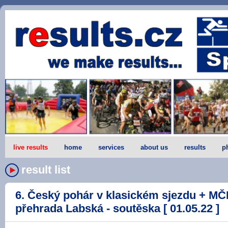
live results
home
services
about us
results
p
result list
6. Český pohár v klasickém sjezdu + MČ
přehrada Labská - soutěska [ 01.05.22 ]