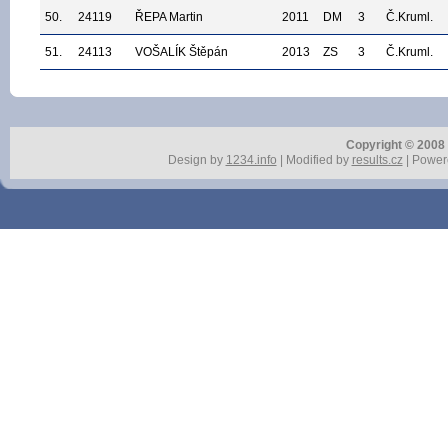
50.
24119
ŘEPA Martin
2011
DM
3
Č.Kruml.
51.
24113
VOŠALÍK Štěpán
2013
ZS
3
Č.Kruml.
Copyright © 2008 r
Design by
1234.info
| Modified by
results.cz
| Power