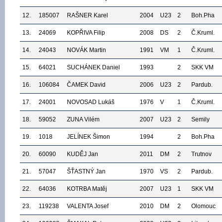
12.
185007
RAŠNER Karel
2004
U23
2
Boh.Pha
13.
24069
KOPŘIVA Filip
2008
DS
2
Č.Kruml.
14.
24043
NOVÁK Martin
1991
VM
1
Č.Kruml.
15.
64021
SUCHÁNEK Daniel
1993
2
SKK VM
16.
106084
ČAMEK David
2006
U23
2
Pardub.
17.
24001
NOVOSAD Lukáš
1976
V
1
Č.Kruml.
18.
59052
ZUNA Vilém
2007
U23
2
Semily
19.
1018
JELÍNEK Šimon
1994
2
Boh.Pha
20.
60090
KUDĚJ Jan
2011
DM
2
Trutnov
21.
57047
ŠŤASTNÝ Jan
1970
VS
2
Pardub.
22.
64036
KOTRBA Matěj
2007
U23
1
SKK VM
23.
119238
VALENTA Josef
2010
DM
2
Olomouc