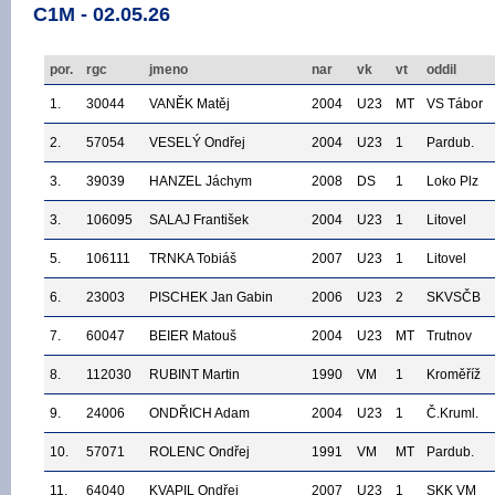
C1M - 02.05.26
por.
rgc
jmeno
nar
vk
vt
oddil
1.
30044
VANĚK Matěj
2004
U23
MT
VS Tábor
2.
57054
VESELÝ Ondřej
2004
U23
1
Pardub.
3.
39039
HANZEL Jáchym
2008
DS
1
Loko Plz
3.
106095
SALAJ František
2004
U23
1
Litovel
5.
106111
TRNKA Tobiáš
2007
U23
1
Litovel
6.
23003
PISCHEK Jan Gabin
2006
U23
2
SKVSČB
7.
60047
BEIER Matouš
2004
U23
MT
Trutnov
8.
112030
RUBINT Martin
1990
VM
1
Kroměříž
9.
24006
ONDŘICH Adam
2004
U23
1
Č.Kruml.
10.
57071
ROLENC Ondřej
1991
VM
MT
Pardub.
11.
64040
KVAPIL Ondřej
2007
U23
1
SKK VM