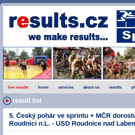
live results
home
services
about us
results
p
result list
5. Český pohár ve sprintu + MČR dorost
Roudnici n.L. - USD Roudnice nad Labem 