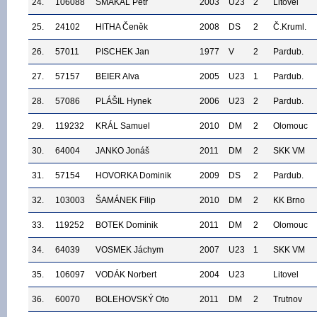
24.
106088
ŠMAKAL Petr
2003
U23
2
Litovel
25.
24102
HITHA Čeněk
2008
DS
2
Č.Kruml.
26.
57011
PISCHEK Jan
1977
V
2
Pardub.
27.
57157
BEIER Alva
2005
U23
1
Pardub.
28.
57086
PLÁŠIL Hynek
2006
U23
2
Pardub.
29.
119232
KRÁL Samuel
2010
DM
2
Olomouc
30.
64004
JANKO Jonáš
2011
DM
2
SKK VM
31.
57154
HOVORKA Dominik
2009
DS
2
Pardub.
32.
103003
ŠAMÁNEK Filip
2010
DM
2
KK Brno
33.
119252
BOTEK Dominik
2011
DM
2
Olomouc
34.
64039
VOSMEK Jáchym
2007
U23
1
SKK VM
35.
106097
VODÁK Norbert
2004
U23
Litovel
36.
60070
BOLEHOVSKÝ Oto
2011
DM
2
Trutnov