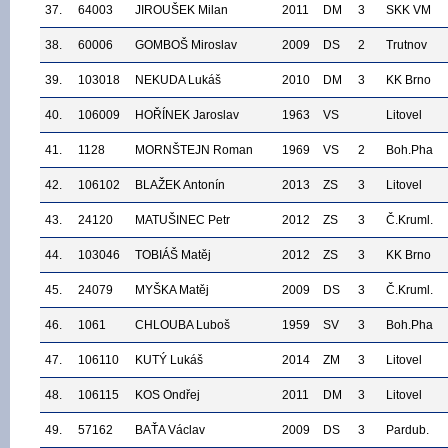
37.
64003
JIROUŠEK Milan
2011
DM
3
SKK VM
38.
60006
GOMBOŠ Miroslav
2009
DS
2
Trutnov
39.
103018
NEKUDA Lukáš
2010
DM
3
KK Brno
40.
106009
HOŘÍNEK Jaroslav
1963
VS
Litovel
41.
1128
MORNŠTEJN Roman
1969
VS
2
Boh.Pha
42.
106102
BLAŽEK Antonín
2013
ZS
3
Litovel
43.
24120
MATUŠINEC Petr
2012
ZS
3
Č.Kruml.
44.
103046
TOBIÁŠ Matěj
2012
ZS
3
KK Brno
45.
24079
MYŠKA Matěj
2009
DS
3
Č.Kruml.
46.
1061
CHLOUBA Luboš
1959
SV
3
Boh.Pha
47.
106110
KUTÝ Lukáš
2014
ZM
3
Litovel
48.
106115
KOS Ondřej
2011
DM
3
Litovel
49.
57162
BAŤA Václav
2009
DS
3
Pardub.