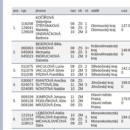
por.
rgc
jmeno
nar
vk
vt
oddil
cas
KOČÍŘOVÁ
Valentýna
119208
08
ZS
1
ŠTĚPÁNKOVÁ
Olomoucký kraj
137.
1.
129041
08
ZS
2
Markéta
Olomoucký kraj
0
129028
10
ZM
3
ONDRÁČKOVÁ
Barbora
BEIEROVÁ Běta
Královéhradecký
060063
DAVIDOVÁ
08
ZS
3+
kraj
148.
2.
045004
Michaela
09
ZS
3
Královéhradecký
0
045023
INDRUCHOVÁ
11
ZM
3
kraj
Daniela
011075
VACULOVÁ Lucie
08
ZS
2
Středočeský kraj
142.
3.
011079
VACULOVÁ Silvie
10
ZM
3
Středočeský kraj
0
011036
PÁDIVÁ Františka
10
ZM
3
Středočeský kraj
030067
RIANTOVÁ Anežka
08
ZS
Jihočeský kraj
169.
4.
024073
ŠUTTOVÁ Zita
11
ZM
3
Jihočeský kraj
0
024095
NOVOTNÁ Natálie
10
ZM
Hlavní město
009109
JUMROVÁ Johana
11
ZM
Praha
179.
5.
009128
PODUŠKOVÁ Jůlie
10
ZM
Hlavní město
0
009186
MRÁZOVÁ Ema
09
ZS
Praha
LEBEDOVÁ Adéla
Moravskoslezský
121014
10
ZM
PÍŠALOVÁ Karolína
3
kraj
194.
6.
121070
09
ZS
MICHAJLOVIČOVÁ
3
Moravskoslezský
0
118013
09
ZS
Sára
kraj