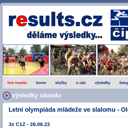
live results
home
služby
o nás
výsledky
fotog
výsledky závodu
Letní olympiáda mládeže ve slalomu - Ol
3x C1Z - 28.06.22