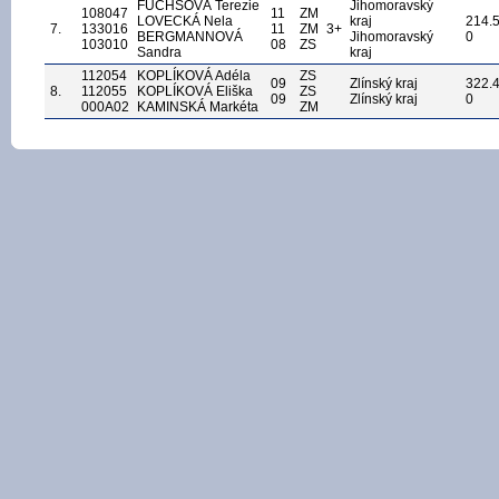
FUCHSOVÁ Terezie
Jihomoravský
108047
11
ZM
LOVECKÁ Nela
kraj
214.
7.
133016
11
ZM
3+
BERGMANNOVÁ
Jihomoravský
0
103010
08
ZS
Sandra
kraj
112054
KOPLÍKOVÁ Adéla
ZS
09
Zlínský kraj
322.
8.
112055
KOPLÍKOVÁ Eliška
ZS
09
Zlínský kraj
0
000A02
KAMINSKÁ Markéta
ZM