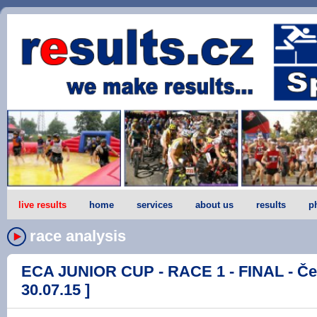
live results
home
services
about us
results
p
race analysis
ECA JUNIOR CUP - RACE 1 - FINAL - Če
30.07.15 ]