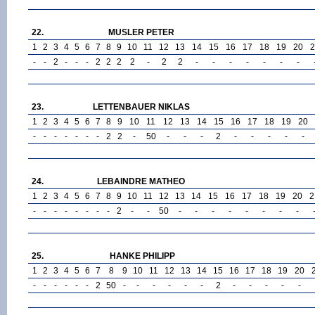
22.
MUSLER PETER
1
2
3
4
5
6
7
8
9
10
11
12
13
14
15
16
17
18
19
20
2
-
-
2
-
-
-
2
2
2
2
-
2
2
-
-
-
-
-
-
-
23.
LETTENBAUER NIKLAS
1
2
3
4
5
6
7
8
9
10
11
12
13
14
15
16
17
18
19
20
-
-
-
-
-
-
-
2
2
-
50
-
-
-
2
-
-
-
-
-
24.
LEBAINDRE MATHEO
1
2
3
4
5
6
7
8
9
10
11
12
13
14
15
16
17
18
19
20
2
-
-
-
-
-
-
-
-
2
-
-
50
-
-
-
-
-
-
-
-
25.
HANKE PHILIPP
1
2
3
4
5
6
7
8
9
10
11
12
13
14
15
16
17
18
19
20
-
-
-
-
-
-
2
50
-
-
-
-
-
-
2
-
-
-
-
-