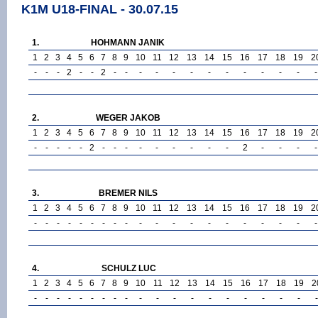
K1M U18-FINAL - 30.07.15
1.
HOHMANN JANIK
1
2
3
4
5
6
7
8
9
10
11
12
13
14
15
16
17
18
19
2
-
-
-
2
-
-
2
-
-
-
-
-
-
-
-
-
-
-
-
-
2.
WEGER JAKOB
1
2
3
4
5
6
7
8
9
10
11
12
13
14
15
16
17
18
19
2
-
-
-
-
-
2
-
-
-
-
-
-
-
-
-
2
-
-
-
-
3.
BREMER NILS
1
2
3
4
5
6
7
8
9
10
11
12
13
14
15
16
17
18
19
2
-
-
-
-
-
-
-
-
-
-
-
-
-
-
-
-
-
-
-
-
4.
SCHULZ LUC
1
2
3
4
5
6
7
8
9
10
11
12
13
14
15
16
17
18
19
2
-
-
-
-
-
-
-
-
-
-
-
-
-
-
-
-
-
-
-
-