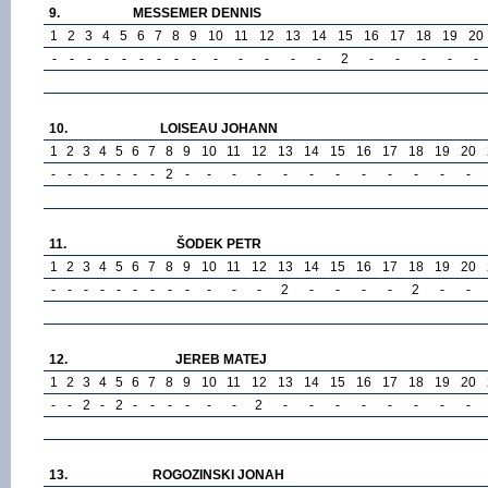
9.
MESSEMER DENNIS
1
2
3
4
5
6
7
8
9
10
11
12
13
14
15
16
17
18
19
20
-
-
-
-
-
-
-
-
-
-
-
-
-
-
2
-
-
-
-
-
10.
LOISEAU JOHANN
1
2
3
4
5
6
7
8
9
10
11
12
13
14
15
16
17
18
19
20
-
-
-
-
-
-
-
2
-
-
-
-
-
-
-
-
-
-
-
-
11.
ŠODEK PETR
1
2
3
4
5
6
7
8
9
10
11
12
13
14
15
16
17
18
19
20
-
-
-
-
-
-
-
-
-
-
-
-
2
-
-
-
-
2
-
-
12.
JEREB MATEJ
1
2
3
4
5
6
7
8
9
10
11
12
13
14
15
16
17
18
19
20
-
-
2
-
2
-
-
-
-
-
-
2
-
-
-
-
-
-
-
-
13.
ROGOZINSKI JONAH