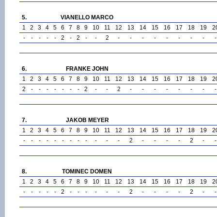
5.
VIANELLO MARCO
1
2
3
4
5
6
7
8
9
10
11
12
13
14
15
16
17
18
19
2
-
-
-
-
-
2
-
2
-
-
2
-
-
-
-
-
-
-
-
-
6.
FRANKE JOHN
1
2
3
4
5
6
7
8
9
10
11
12
13
14
15
16
17
18
19
2
2
-
-
-
-
-
-
-
2
-
-
2
-
-
-
-
-
-
-
-
7.
JAKOB MEYER
1
2
3
4
5
6
7
8
9
10
11
12
13
14
15
16
17
18
19
2
-
-
-
-
-
-
-
-
-
-
-
-
2
-
-
-
-
2
-
-
8.
TOMINEC DOMEN
1
2
3
4
5
6
7
8
9
10
11
12
13
14
15
16
17
18
19
2
-
-
-
-
-
2
-
-
-
-
-
-
2
-
-
-
-
2
-
-