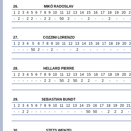
26.
MIKÓ RADOSLAV
1
2
3
4
5
6
7
8
9
10
11
12
13
14
15
16
17
18
19
20
2
-
2
-
2
2
-
-
2
2
-
50
2
-
-
2
-
-
2
-
-
27.
COZZINI LORENZO
1
2
3
4
5
6
7
8
9
10
11
12
13
14
15
16
17
18
19
20
2
-
-
-
-
50
2
-
-
2
-
-
-
2
-
-
-
-
-
-
-
28.
HELLARD PIERRE
1
2
3
4
5
6
7
8
9
10
11
12
13
14
15
16
17
18
19
20
2
-
-
-
-
-
-
-
2
2
-
50
2
50
2
2
-
2
-
-
-
29.
SEBASTIAN BUNDT
1
2
3
4
5
6
7
8
9
10
11
12
13
14
15
16
17
18
19
20
21
-
-
2
2
-
-
-
-
-
-
-
-
-
-
50
50
-
2
2
2
-
30.
STETS WENZEL