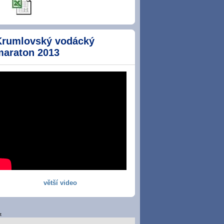
Krumlovský vodácký
maraton 2013
větší video