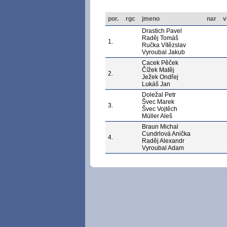
por.
rgc
jmeno
nar
v
Drastich Pavel
Raděj Tomáš
1.
Ručka Vítězslav
Vyroubal Jakub
Cacek Pěček
Čížek Matěj
2.
Ježek Ondřej
Lukáš Jan
Doležal Petr
Švec Marek
3.
Švec Vojtěch
Müller Aleš
Braun Michal
Cundrlová Anička
4.
Raděj Alexandr
Vyroubal Adam