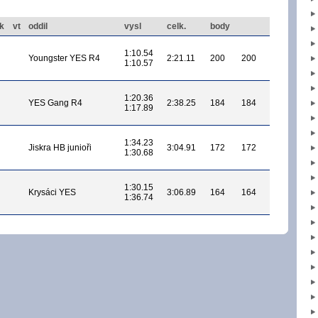
k
vt
oddil
vysl
celk.
body
1:10.54
Youngster YES R4
2:21.11
200
200
1:10.57
1:20.36
YES Gang R4
2:38.25
184
184
1:17.89
1:34.23
Jiskra HB junioři
3:04.91
172
172
1:30.68
1:30.15
Krysáci YES
3:06.89
164
164
1:36.74