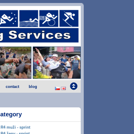
contact
blog
category
R4 muži - sprint
R4 ženy - sprint