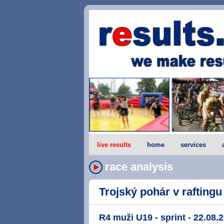
live results
home
services
race analysis
Trojský pohár v raftingu 
R4 muži U19 - sprint - 22.08.