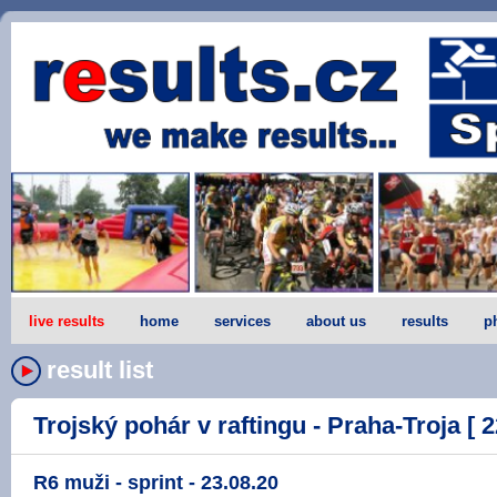
live results
home
services
about us
results
p
result list
Trojský pohár v raftingu - Praha-Troja [ 2
R6 muži - sprint - 23.08.20