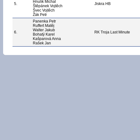
Hnulík Michal
5.
Jiskra HB
Štěpánek Vojtěch
Švec Vojtěch
Žák Petr
Panenka Petr
Ruffert Matěj
Walter Jakub
6.
RK Troja Last Minute
Bohatý Karel
Kašparová Anna
Rašek Jan