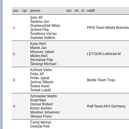
por.
rgc
jmeno
nar
vk
vt
oddil
Irain Jiří
Šantora Jan
Znamenáček Milan
1.
PRSI Team Mladá Bolesla
Jelínek Filip
Švadlena Václav
Zapletal Vojtěch
Kylar Aleš
Marek Jan
Moravec Jakub
2.
LET-GUN Letohrad M
Müller Aleš
Pecháček Filip
Šlesingr Michael
Kořínek Vilém
Páša Jiří
Proks Jakub
3.
Bestie Team Troja
Sehnal Štěpán
Šotola Karel
Tomek Lukáš
Schneider Martin
Kropf Max
Dorner Robert
4.
Raft Team AKV Germany
Knorz Jochen
Wustner Johannes
Strauss Franz
Černý Michal
Doležal Petr