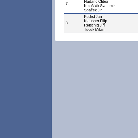
Hadaric Ctibor
7.
Kmošťák Svatomir
Špaček Jiri
Kedršt Jan
Klausner Filip
8.
Reischig Jiří
Tuček Milan