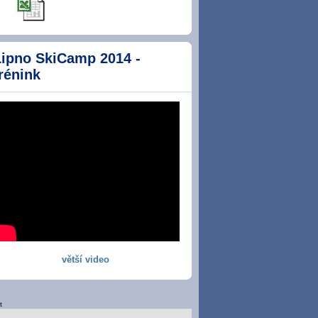
Lipno SkiCamp 2014 -
rénink
větší video