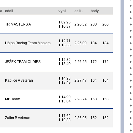
vt
oddil
vysl
celk.
body
1:09.95
TR MASTERS A
2:20.32
200
200
1:10.37
1:12.71
Hájos Racing Team Masters
2:26.09
184
184
1:13.38
1:12.85
JEŽEK TEAM OLDIES
2:26.25
172
172
1:13.40
1:14.98
Kaplice A veterán
2:27.47
164
164
1:12.49
1:14.90
MB Team
2:28.74
158
158
1:13.84
1:17.62
Zatím B veterán
2:36.95
152
152
1:19.33