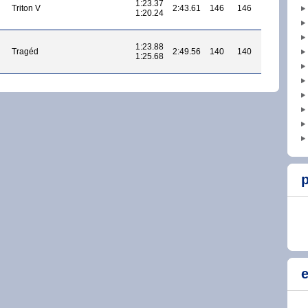
1:23.37
Triton V
2:43.61
146
146
1:20.24
1:23.88
Tragéd
2:49.56
140
140
1:25.68
p
e