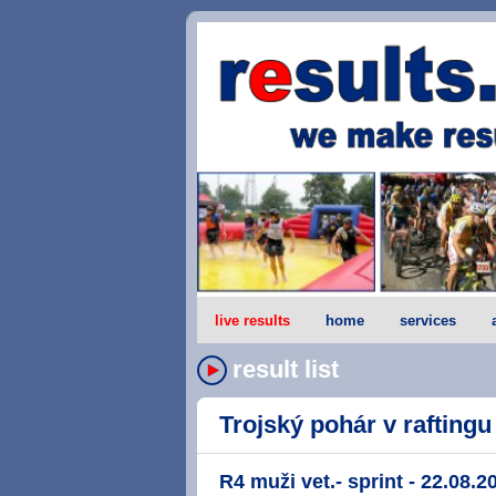
live results
home
services
result list
Trojský pohár v raftingu 
R4 muži vet.- sprint - 22.08.2