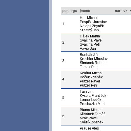
por.
rgc
jmeno
nar
vk
Hric Michal
Pospíšil Jaroslav
1.
Netopil Zbyněk
Šťastný Jan
Hájek Martin
Svačina Pavel
2.
Svačina Petr
Vávra Jan
Benhák Jiří
Krechler Miroslav
3.
Šimánek Robert
Tomek Petr
Kolátor Michal
Boček Zdeněk
4.
Putzer Pavel
Putzer Petr
Irain Jiří
Kysela František
5.
Lerner Luděk
Procházka Martin
Bluma Michal
Křivánek Tomáš
6.
Mráz Pavel
Světlík Zdeněk
Prause Aleš