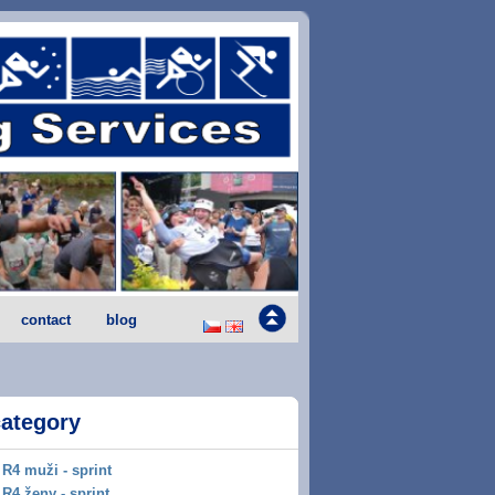
contact
blog
category
R4 muži - sprint
R4 ženy - sprint