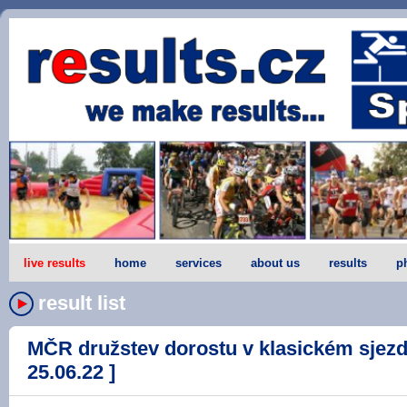
live results
home
services
about us
results
p
result list
MČR družstev dorostu v klasickém sjezdu
25.06.22 ]