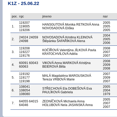
K1Z - 25.06.22
por.
rgc
jmeno
nar
119207
2005
HANSGUTOVÁ Monika RETKOVÁ Anna
1.
119005
2005
NOVOSADOVÁ Eliška
119206
2005
2004
24024 24059
NOVOSADOVÁ Kristina KLEINOVÁ
2.
2005
24098
Štěpánka ŠAFAŘÍKOVÁ Alena
2006
119208
2008
KOČÍŘOVÁ Valentýna JÍLKOVÁ Pavla
3.
119227
2007
KRATOCHVÍLOVÁ Adéla
119176
2007
2008
60091 60043
VIKOVÁ Anna MARKOVÁ Kristýna
4.
2009
60063
BEIEROVÁ Běta
2008
119192
2007
MALÁ Magdaléna MAROUSKOVÁ
5.
119177
2009
Tereza VRBOVÁ Marie
119198
2007
108041
2005
STŘECHOVÁ Ela DOBEŠOVÁ Eva
6.
108054
2004
PAULÍKOVÁ Gabriela
108080
1979
2005
64055 64015
ZEDNÍČKOVÁ Michaela Anna
7.
2007
64046
HOLUBOVÁ Nela JASANSKÁ Anna
2007