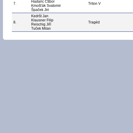
Hadaric Ctibor
7.
Triton V
Kmošťák Svatomir
Špaček Jiri
Kedršt Jan
Klausner Filip
8.
Tragéd
Reischig Jiří
Tuček Milan