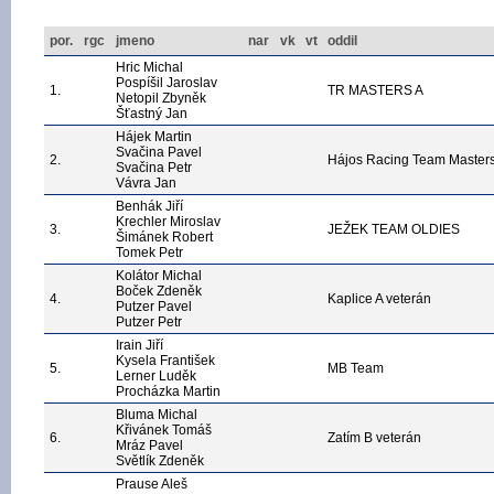
por.
rgc
jmeno
nar
vk
vt
oddil
Hric Michal
Pospíšil Jaroslav
1.
TR MASTERS A
Netopil Zbyněk
Šťastný Jan
Hájek Martin
Svačina Pavel
2.
Hájos Racing Team Master
Svačina Petr
Vávra Jan
Benhák Jiří
Krechler Miroslav
3.
JEŽEK TEAM OLDIES
Šimánek Robert
Tomek Petr
Kolátor Michal
Boček Zdeněk
4.
Kaplice A veterán
Putzer Pavel
Putzer Petr
Irain Jiří
Kysela František
5.
MB Team
Lerner Luděk
Procházka Martin
Bluma Michal
Křivánek Tomáš
6.
Zatím B veterán
Mráz Pavel
Světlík Zdeněk
Prause Aleš