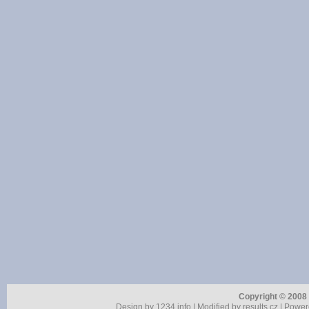
Copyright © 2008 r
Design by
1234.info
| Modified by
results.cz
| Power