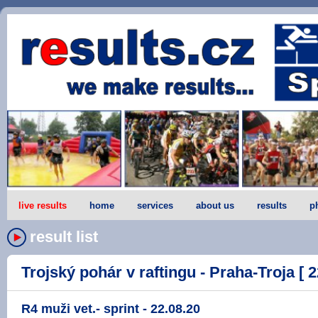
live results
home
services
about us
results
p
result list
Trojský pohár v raftingu - Praha-Troja [ 2
R4 muži vet.- sprint - 22.08.20