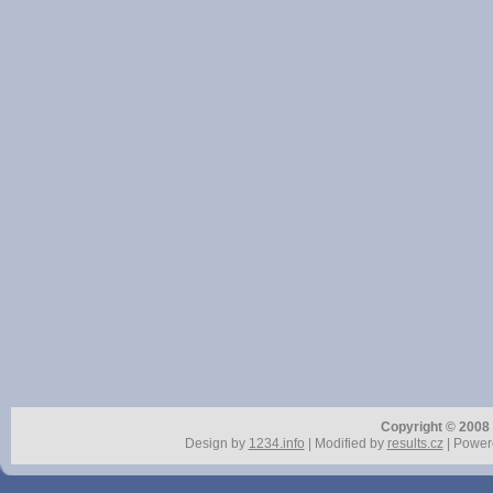
Copyright © 2008 r
Design by
1234.info
| Modified by
results.cz
| Power