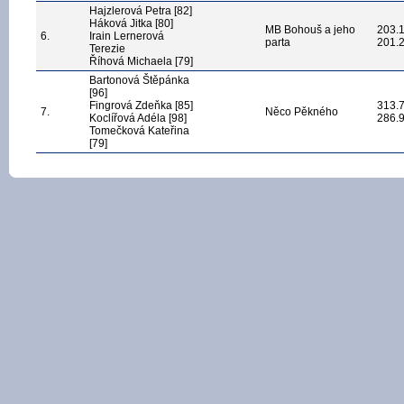
Hajzlerová Petra [82]
Háková Jitka [80]
MB Bohouš a jeho
203.
6.
Irain Lernerová
parta
201.
Terezie
Říhová Michaela [79]
Bartonová Štěpánka
[96]
Fingrová Zdeňka [85]
313.
7.
Něco Pěkného
Koclířová Adéla [98]
286.
Tomečková Kateřina
[79]