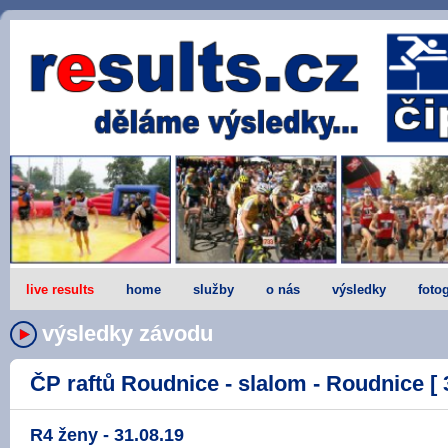
live results
home
služby
o nás
výsledky
fotog
výsledky závodu
ČP raftů Roudnice - slalom - Roudnice [ 
R4 ženy - 31.08.19