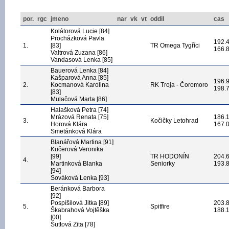
por.
rgc
jmeno
nar
vk
vt
oddil
cas
Kolátorová Lucie [84]
Procházková Pavla
192.
1.
[83]
TR Omega Tygříci
166.
Valtrová Zuzana [86]
Vandasová Lenka [85]
Bauerová Lenka [84]
Kašparová Anna [85]
196.
2.
Kocmanová Karolina
RK Troja - Čoromoro
198.
[83]
Mulačová Marta [86]
Halašková Petra [74]
Mrázová Renata [75]
186.
3.
Kočičky Letohrad
Horová Klára
167.
Smetánková Klára
Blanářová Martina [91]
Kučerová Veronika
[99]
TR HODONÍN
204.
4.
Martinková Blanka
Seniorky
193.
[94]
Sováková Lenka [93]
Beránková Barbora
[92]
Pospíšilová Jitka [89]
203.
5.
Spitfire
Škabrahová Vojtěška
188.
[00]
Šuttová Zita [78]