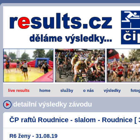
live results
home
služby
o nás
výsledky
fotog
detailní výsledky závodu
ČP raftů Roudnice - slalom - Roudnice [ 
R6 ženy - 31.08.19