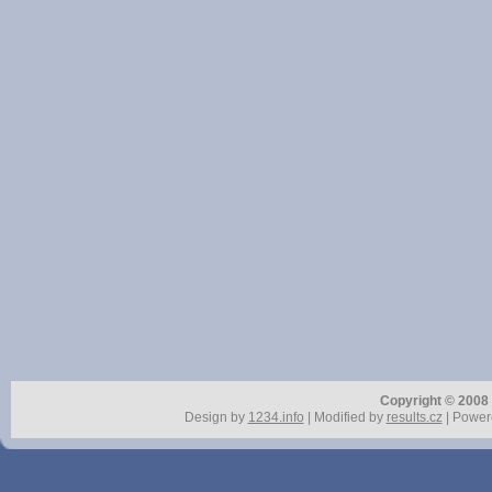
Copyright © 2008 r
Design by
1234.info
| Modified by
results.cz
| Power