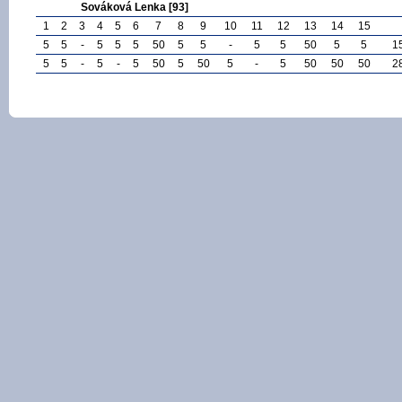
Sováková Lenka [93]
1
2
3
4
5
6
7
8
9
10
11
12
13
14
15
5
5
-
5
5
5
50
5
5
-
5
5
50
5
5
1
5
5
-
5
-
5
50
5
50
5
-
5
50
50
50
2