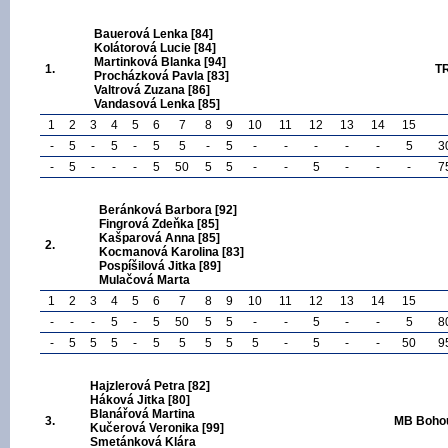
Bauerová Lenka [84]
Kolátorová Lucie [84]
Martinková Blanka [94]
1.
TR
Procházková Pavla [83]
Valtrová Zuzana [86]
Vandasová Lenka [85]
1
2
3
4
5
6
7
8
9
10
11
12
13
14
15
-
5
-
5
-
5
5
-
5
-
-
-
-
-
5
3
-
5
-
-
-
5
50
5
5
-
-
5
-
-
-
7
Beránková Barbora [92]
Fingrová Zdeňka [85]
Kašparová Anna [85]
2.
Kocmanová Karolina [83]
Pospíšilová Jitka [89]
Mulačová Marta
1
2
3
4
5
6
7
8
9
10
11
12
13
14
15
-
-
-
5
-
5
50
5
5
-
-
5
-
-
5
8
-
5
5
5
-
5
5
5
5
5
-
5
-
-
50
9
Hajzlerová Petra [82]
Háková Jitka [80]
Blanářová Martina
3.
MB Bohou
Kučerová Veronika [99]
Smetánková Klára