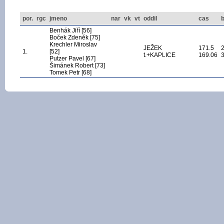
por.
rgc
jmeno
nar
vk
vt
oddil
cas
Benhák Jiří [56]
Boček Zdeněk [75]
Krechler Miroslav
JEŽEK
171.5
1.
[52]
t.+KAPLICE
169.06
Putzer Pavel [67]
Šimánek Robert [73]
Tomek Petr [68]