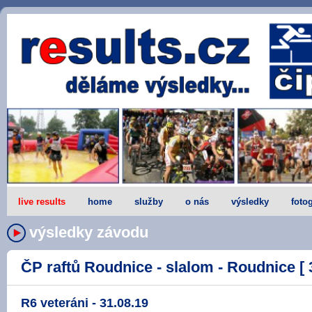
live results
home
služby
o nás
výsledky
fotog
výsledky závodu
ČP raftů Roudnice - slalom - Roudnice [ 
R6 veteráni - 31.08.19