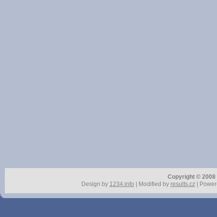
Copyright © 2008 r
Design by
1234.info
| Modified by
results.cz
| Power