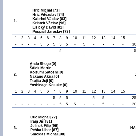
Hric Michal [73]
Hric Vítězslav [74]
Kabrhel Václav [83]
1.
Kristek Václav [96]
Lisický David [81]
Pospíšil Jaroslav [73]
1
2
3
4
5
6
7
8
9
10
11
12
13
14
15
-
-
-
-
5
5
5
5
5
-
5
-
-
-
-
3
-
-
-
-
-
-
-
5
-
-
-
-
-
-
-
Ando Shogo [0]
Šálek Martin
Koizumi Satoshi [0]
2.
Nakano Akira [0]
Tsujita Joji [0]
Yoshinaga Kosuke [0]
1
2
3
4
5
6
7
8
9
10
11
12
13
14
15
-
-
-
-
-
-
5
5
5
-
-
5
5
-
-
2
-
-
-
-
-
-
-
5
5
5
-
-
5
-
-
2
Cuc Michal [77]
Irain Jiří [81]
Jelínek Filip [96]
3.
HA
Peška Libor [87]
Šmoldas Michal [98]