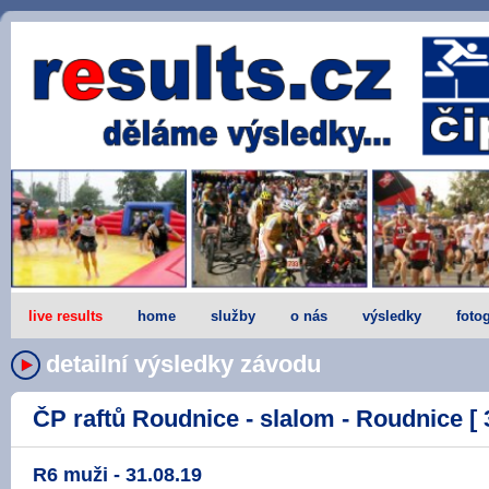
live results
home
služby
o nás
výsledky
fotog
detailní výsledky závodu
ČP raftů Roudnice - slalom - Roudnice [ 
R6 muži - 31.08.19