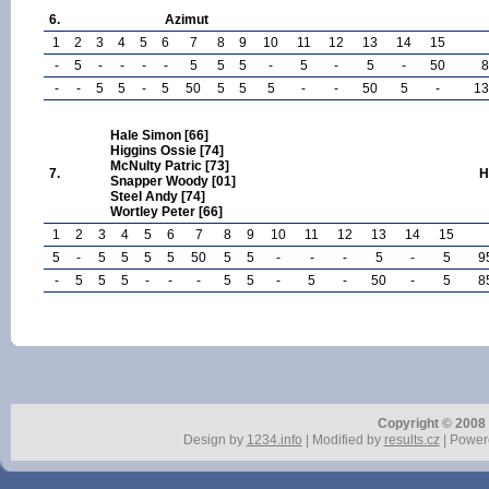
6.
Azimut
1
2
3
4
5
6
7
8
9
10
11
12
13
14
15
-
5
-
-
-
-
5
5
5
-
5
-
5
-
50
8
-
-
5
5
-
5
50
5
5
5
-
-
50
5
-
13
Hale Simon [66]
Higgins Ossie [74]
McNulty Patric [73]
7.
H
Snapper Woody [01]
Steel Andy [74]
Wortley Peter [66]
1
2
3
4
5
6
7
8
9
10
11
12
13
14
15
5
-
5
5
5
5
50
5
5
-
-
-
5
-
5
9
-
5
5
5
-
-
-
5
5
-
5
-
50
-
5
8
Copyright © 2008 r
Design by
1234.info
| Modified by
results.cz
| Power