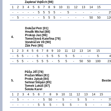
Zapletal Vojtěch [98]
1
2
3
4
5
6
7
8
9
10
11
12
13
14
15
-
-
-
-
-
5
5
5
5
-
5
-
-
-
-
2
-
5
-
-
-
-
5
5
5
-
-
-
-
50
50
12
Doležal Petr [01]
Hnulík Michal [88]
Prokop Jan [96]
4.
Tomečková Kateřina [79]
Vondráček Vít [90]
Žák Petr [95]
1
2
3
4
5
6
7
8
9
10
11
12
13
14
15
-
5
5
-
-
5
-
5
5
5
5
5
-
-
5
4
-
5
5
-
-
5
5
5
-
5
5
-
50
50
100
23
Páša Jiří [78]
Pražan Milan [81]
Proks Jakub [84]
5.
Bestie
Sehnal Štěpán [85]
Tomek Lukáš [87]
Šotola Karel
1
2
3
4
5
6
7
8
9
10
11
12
13
14
15
-
5
-
-
-
-
5
50
-
5
-
5
5
-
-
7
-
-
-
-
-
5
5
5
-
5
5
-
5
-
-
3