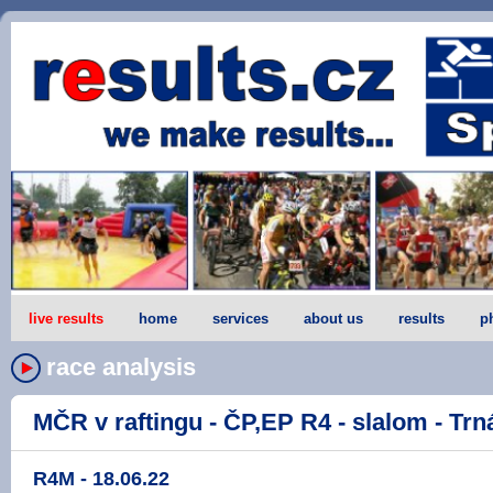
live results
home
services
about us
results
p
race analysis
MČR v raftingu - ČP,EP R4 - slalom - Trná
R4M - 18.06.22