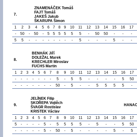
ZNAMENÁČEK Tomáš
FAJT Tomáš
7.
JAKEŠ Jakub
ŠKARUPA Šimon
1
2
3
4
5
6
7
8
9
10
11
12
13
14
15
16
17
-
50
-
50
-
5
5
5
5
5
5
-
50
50
-
-
-
5
5
-
-
-
-
-
-
-
-
5
-
-
-
5
-
-
BENHÁK Jiří
DOLEŽAL Marek
8.
KRECHLER Miroslav
FUCHS Martin
1
2
3
4
5
6
7
8
9
10
11
12
13
14
15
16
17
-
-
-
-
-
-
-
5
-
5
5
-
-
-
-
5
50
-
-
-
-
-
-
-
50
-
5
-
-
5
5
5
5
-
JELÍNEK Filip
SKOŘEPA Vojtěch
9.
HANACE
ŠVAGR Rostislav
KRISTEK Václav
1
2
3
4
5
6
7
8
9
10
11
12
13
14
15
16
17
5
-
-
-
-
5
-
5
5
5
5
-
5
-
-
5
50
-
-
-
-
-
5
-
50
-
5
-
-
-
-
5
-
5