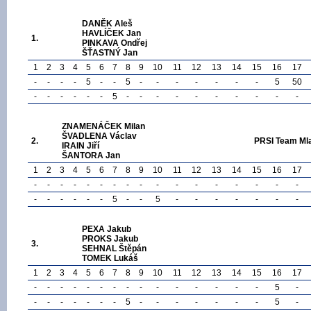
DANĚK Aleš
HAVLÍČEK Jan
1.
PINKAVA Ondřej
ŠŤASTNÝ Jan
1
2
3
4
5
6
7
8
9
10
11
12
13
14
15
16
17
-
-
-
-
5
-
-
5
-
-
-
-
-
-
-
5
50
-
-
-
-
-
-
5
-
-
-
-
-
-
-
-
-
-
ZNAMENÁČEK Milan
ŠVADLENA Václav
2.
PRSI Team Ml
IRAIN Jiří
ŠANTORA Jan
1
2
3
4
5
6
7
8
9
10
11
12
13
14
15
16
17
-
-
-
-
-
-
-
-
-
-
-
-
-
-
-
-
-
-
-
-
-
-
-
5
-
-
5
-
-
-
-
-
-
-
PEXA Jakub
PROKS Jakub
3.
SEHNAL Štěpán
TOMEK Lukáš
1
2
3
4
5
6
7
8
9
10
11
12
13
14
15
16
17
-
-
-
-
-
-
-
-
-
-
-
-
-
-
-
5
-
-
-
-
-
-
-
-
5
-
-
-
-
-
-
-
5
-