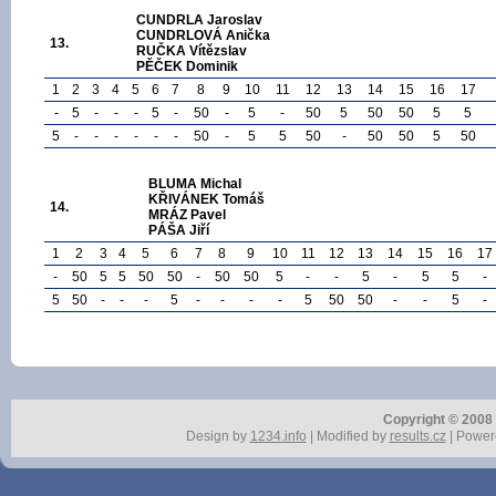
CUNDRLA Jaroslav
CUNDRLOVÁ Anička
13.
RUČKA Vítězslav
PĚČEK Dominik
1
2
3
4
5
6
7
8
9
10
11
12
13
14
15
16
17
-
5
-
-
-
5
-
50
-
5
-
50
5
50
50
5
5
5
-
-
-
-
-
-
50
-
5
5
50
-
50
50
5
50
BLUMA Michal
KŘIVÁNEK Tomáš
14.
MRÁZ Pavel
PÁŠA Jiří
1
2
3
4
5
6
7
8
9
10
11
12
13
14
15
16
17
-
50
5
5
50
50
-
50
50
5
-
-
5
-
5
5
-
5
50
-
-
-
5
-
-
-
-
5
50
50
-
-
5
-
Copyright © 2008 r
Design by
1234.info
| Modified by
results.cz
| Power