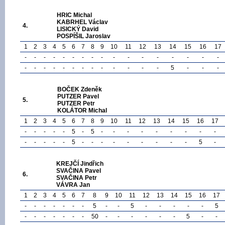
HRIC Michal
KABRHEL Václav
4.
LISICKÝ David
POSPÍŠIL Jaroslav
1
2
3
4
5
6
7
8
9
10
11
12
13
14
15
16
17
-
-
-
-
-
-
-
-
-
-
-
-
-
-
-
-
-
-
-
-
-
-
-
-
-
-
-
-
-
-
5
-
-
-
BOČEK Zdeněk
PUTZER Pavel
5.
PUTZER Petr
KOLÁTOR Michal
1
2
3
4
5
6
7
8
9
10
11
12
13
14
15
16
17
-
-
-
-
-
5
-
5
-
-
-
-
-
-
-
-
-
-
-
-
-
-
5
-
-
-
-
-
-
-
-
-
5
-
KREJČÍ Jindřich
SVAČINA Pavel
6.
SVAČINA Petr
VÁVRA Jan
1
2
3
4
5
6
7
8
9
10
11
12
13
14
15
16
17
-
-
-
-
-
-
-
5
-
-
5
-
-
-
-
-
5
-
-
-
-
-
-
-
50
-
-
-
-
-
-
5
-
-