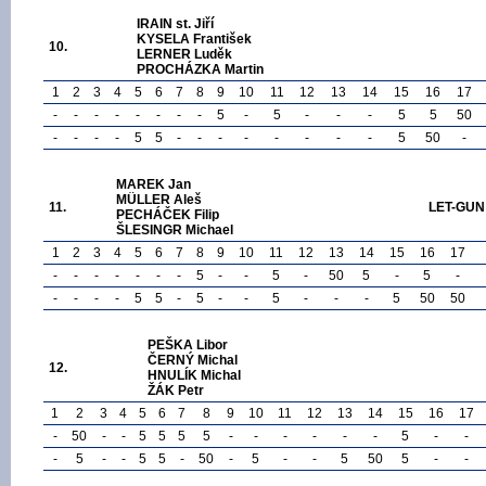
IRAIN st. Jiří
KYSELA František
10.
LERNER Luděk
PROCHÁZKA Martin
1
2
3
4
5
6
7
8
9
10
11
12
13
14
15
16
17
-
-
-
-
-
-
-
-
5
-
5
-
-
-
5
5
50
-
-
-
-
5
5
-
-
-
-
-
-
-
-
5
50
-
MAREK Jan
MÜLLER Aleš
11.
LET-GUN 
PECHÁČEK Filip
ŠLESINGR Michael
1
2
3
4
5
6
7
8
9
10
11
12
13
14
15
16
17
-
-
-
-
-
-
-
5
-
-
5
-
50
5
-
5
-
-
-
-
-
5
5
-
5
-
-
5
-
-
-
5
50
50
PEŠKA Libor
ČERNÝ Michal
12.
HNULÍK Michal
ŽÁK Petr
1
2
3
4
5
6
7
8
9
10
11
12
13
14
15
16
17
-
50
-
-
5
5
5
5
-
-
-
-
-
-
5
-
-
-
5
-
-
5
5
-
50
-
5
-
-
5
50
5
-
-