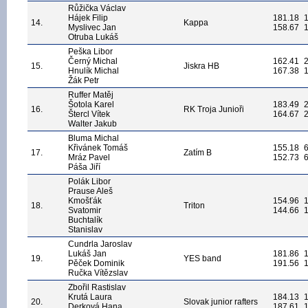
Růžička Václav
Hájek Filip
181.18
14.
Kappa
Myslivec Jan
158.67
Otruba Lukáš
Peška Libor
Černý Michal
162.41
15.
Jiskra HB
Hnulík Michal
167.38
Žák Petr
Ruffer Matěj
Šotola Karel
183.49
16.
RK Troja Junioři
Štercl Vítek
164.67
Walter Jakub
Bluma Michal
Křivánek Tomáš
155.18
17.
Zatím B
Mráz Pavel
152.73
Páša Jiří
Polák Libor
Prause Aleš
Kmošťák
154.96
18.
Triton
Svatomir
144.66
Buchtalík
Stanislav
Cundrla Jaroslav
Lukáš Jan
181.86
19.
YES band
Pěček Dominik
191.56
Ručka Vítězslav
Zbořil Rastislav
Krutá Laura
184.13
20.
Slovak junior rafters
Derková Hana
187.61