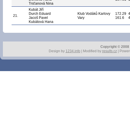
Trsťanová Nina
Kubát Jiří
Durch Eduard
Klub Vodáků Karlovy
172.29
21.
Jacoš Pavel
Vary
161.6
Kubátová Hana
Copyright © 2008 r
Design by
1234.info
| Modified by
results.cz
| Power