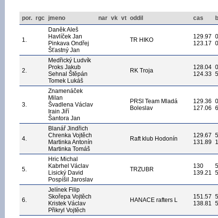
por.
rgc
jmeno
nar
vk
vt
oddil
cas
Daněk Aleš
Havlíček Jan
129.97
1.
TR HIKO
Pinkava Ondřej
123.17
Šťastný Jan
Medřický Ludvík
Proks Jakub
128.04
2.
RK Troja
Sehnal Štěpán
124.33
Tomek Lukáš
Znamenáček
Milan
PRSI Team Mladá
129.36
3.
Švadlena Václav
Boleslav
127.06
Irain Jiří
Šantora Jan
Blanář Jindřich
Chrenka Vojtěch
129.67
4.
Raft klub Hodonín
Martinka Antonín
131.89
Martinka Tomáš
Hric Michal
Kabrhel Václav
130
5.
TRZUBR
Lisický David
139.21
Pospíšil Jaroslav
Jelínek Filip
Skořepa Vojtěch
151.57
6.
HANACE rafters L
Kristek Václav
138.81
Přikryl Vojtěch