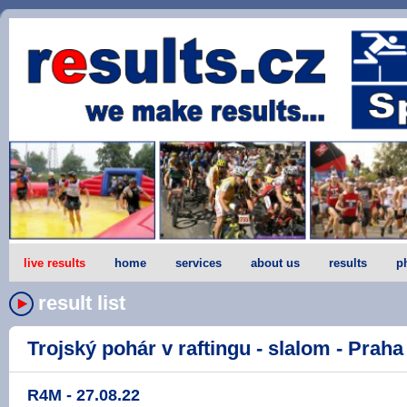
live results
home
services
about us
results
p
result list
Trojský pohár v raftingu - slalom - Praha -
R4M - 27.08.22