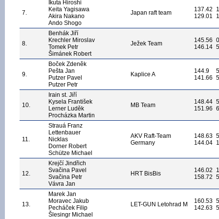
Ikuta Hiroshi
Keita Yagisawa
137.42
7.
Japan raft team
Akira Nakano
129.01
Ando Shogo
Benhák Jiří
Krechler Miroslav
145.56
8.
Ježek Team
Tomek Petr
146.14
Šimánek Robert
Boček Zdeněk
Pešta Jan
144.9
9.
Kaplice A
Putzer Pavel
141.66
Putzer Petr
Irain st. Jiří
Kysela František
148.44
10.
MB Team
Lerner Luděk
151.96
Procházka Martin
Strauá Franz
Lettenbauer
AKV Raft-Team
148.63
11.
Nicklas
Germany
144.04
Dorner Robert
Schütze Michael
Krejčí Jindřich
Svačina Pavel
146.02
12.
HRT BisBis
Svačina Petr
158.72
Vávra Jan
Marek Jan
Moravec Jakub
160.53
13.
LET-GUN Letohrad M
Pecháček Filip
142.63
Šlesingr Michael