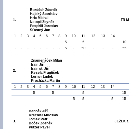
Bozděch Zdeněk
Hajský Stanislav
Hric Michal
1.
TR 
Netopil Zbyněk
Pospíšil Jaroslav
Šťastný Jan
1
2
3
4
5
6
7
8
9
10
11
12
13
14
-
-
-
-
-
-
-
-
5
-
5
-
-
-
10
-
-
-
-
-
-
-
-
5
-
50
-
-
-
55
Znamenáček Milan
Irain Jiří
Irain st. Jiří
2.
Kysela František
Lerner Luděk
Procházka Martin
1
2
3
4
5
6
7
8
9
10
11
12
13
14
-
-
-
5
-
-
5
-
-
-
5
-
-
-
15
-
-
-
-
-
-
-
-
-
5
5
-
-
5
15
Benhák Jiří
Krechler Miroslav
Tomek Petr
3.
JEŽEK t
Boček Zdeněk
Putzer Pavel