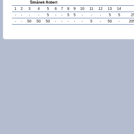
Šimánek Robert
1
2
3
4
5
6
7
8
9
10
11
12
13
14
-
-
-
-
5
-
-
5
5
-
-
-
5
5
2
-
-
50
50
50
-
-
-
-
-
5
-
50
-
20