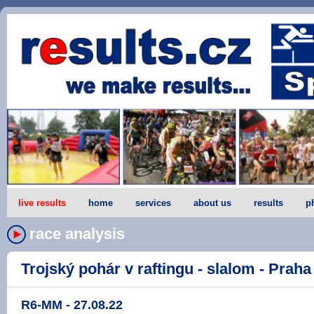
live results
home
services
about us
results
p
race analysis
Trojský pohár v raftingu - slalom - Praha -
R6-MM - 27.08.22