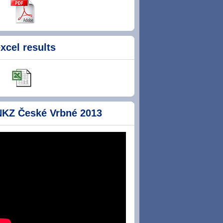
xcel results
NKZ České Vrbné 2013