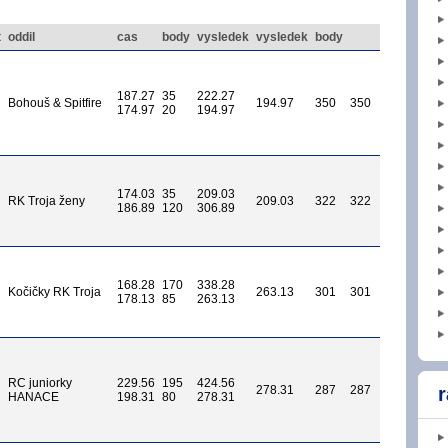
t
oddil
cas
body
vysledek
vysledek
body
187.27
35
222.27
Bohouš & Spitfire
194.97
350
350
174.97
20
194.97
174.03
35
209.03
RK Troja ženy
209.03
322
322
186.89
120
306.89
168.28
170
338.28
Kočičky RK Troja
263.13
301
301
178.13
85
263.13
RC juniorky
229.56
195
424.56
278.31
287
287
r
HANACE
198.31
80
278.31