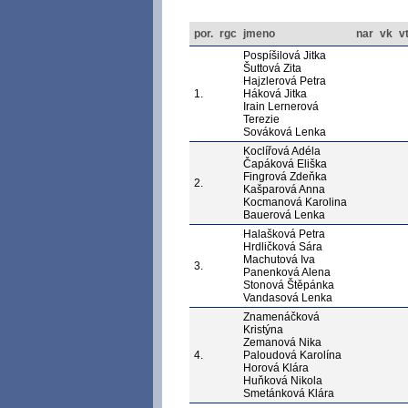
por.
rgc
jmeno
nar
vk
v
Pospíšilová Jitka
Šuttová Zita
Hajzlerová Petra
1.
Háková Jitka
Irain Lernerová
Terezie
Sováková Lenka
Koclířová Adéla
Čapáková Eliška
Fingrová Zdeňka
2.
Kašparová Anna
Kocmanová Karolina
Bauerová Lenka
Halašková Petra
Hrdličková Sára
Machutová Iva
3.
Panenková Alena
Stonová Štěpánka
Vandasová Lenka
Znamenáčková
Kristýna
Zemanová Nika
4.
Paloudová Karolína
Horová Klára
Huňková Nikola
Smetánková Klára