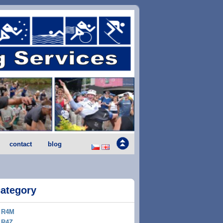
contact
blog
category
R4M
R4Z