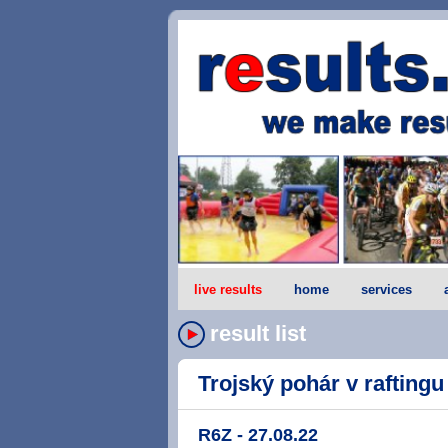
live results
home
services
result list
Trojský pohár v raftingu 
R6Z - 27.08.22